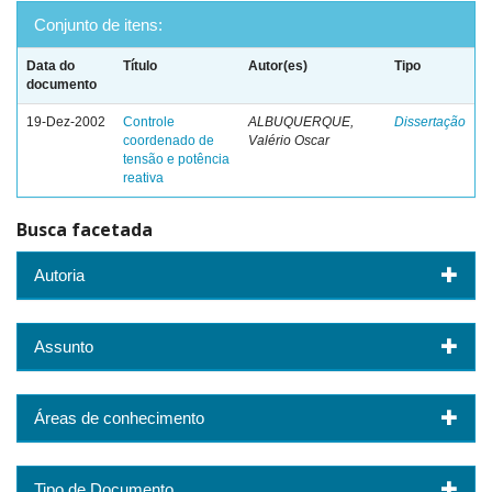
Conjunto de itens:
Data do
Título
Autor(es)
Tipo
documento
19-Dez-2002
Controle
ALBUQUERQUE,
Dissertação
coordenado de
Valério Oscar
tensão e potência
reativa
Busca facetada
Autoria
Assunto
Áreas de conhecimento
Tipo de Documento