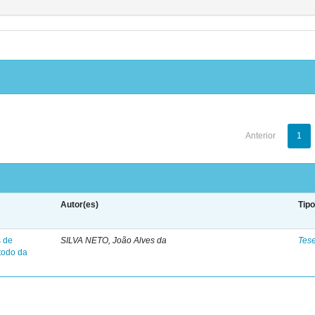
Anterior
1
Autor(es)
Tip
s de
SILVA NETO, João Alves da
Tes
todo da