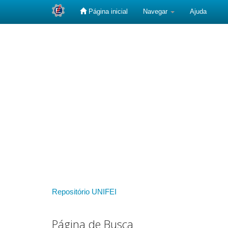
Página inicial
Navegar
Ajuda
Skip
navigation
Repositório UNIFEI
Página de Busca