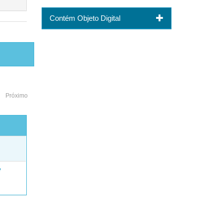
Contém Objeto Digital
Próximo
o
e