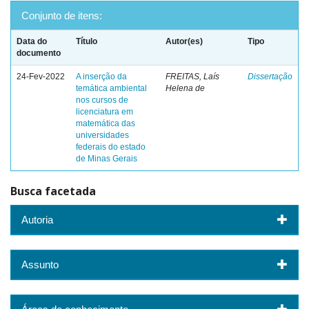
Conjunto de itens:
Data do
Título
Autor(es)
Tipo
documento
24-Fev-2022
A inserção da
FREITAS, Laís
Dissertação
temática ambiental
Helena de
nos cursos de
licenciatura em
matemática das
universidades
federais do estado
de Minas Gerais
Busca facetada
Autoria
Assunto