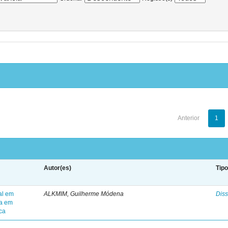
Anterior
1
Autor(es)
Tip
al em
ALKMIM, Guilherme Módena
Diss
ra em
ica