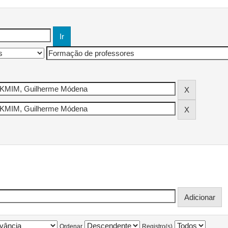
Ordenar
Registro(s)