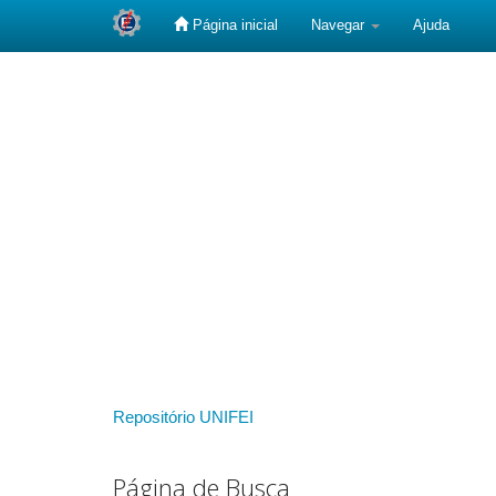
Página inicial
Navegar
Ajuda
Skip
navigation
Repositório UNIFEI
Página de Busca