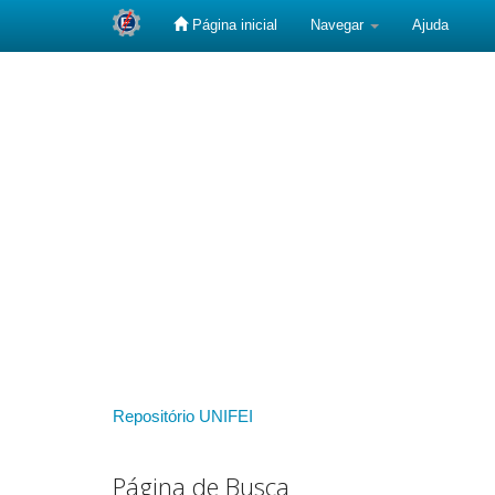
Página inicial
Navegar
Ajuda
Skip
navigation
Repositório UNIFEI
Página de Busca