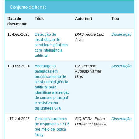
Conjunto de itens:
Data do
Título
Autor(es)
Tipo
documento
15-Dez-2023
Detecção de
DIAS, André Luiz
Dissertação
insatisfação de
Alves
servidores públicos
com inteligência
artificial
13-Dez-2024
Abordagens
LIZ, Philippe
Dissertação
baseadas em
Augusto Varme
processamento de
Dias
sinais e inteligência
artificial para
identificar a inserção
de contato principal
e resistivo em
disjuntores SF6
17-Jul-2025
Circuitos auxiliares
SIQUEIRA, Pedro
Dissertação
de disjuntores a SF6
Henrique Fonseca
por meio de lógica
fuzzy