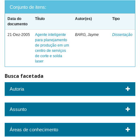
Conjunto de itens:
Data do
Título
Autor(es)
Tipo
documento
21-Dez-2005
Agente inteligente
BARG, Jayme
Dissertação
para planejamento
de produção em um
centro de serviços
de corte e solda
laser
Busca facetada
Autoria
Assunto
Áreas de conhecimento