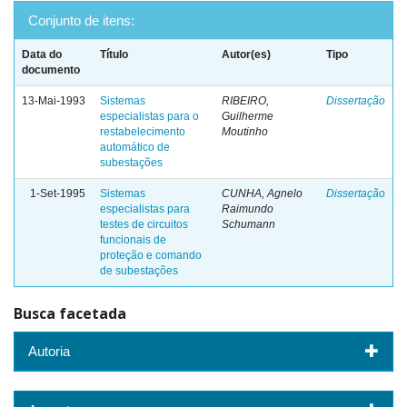
Conjunto de itens:
Data do
Título
Autor(es)
Tipo
documento
13-Mai-1993
Sistemas
RIBEIRO,
Dissertação
especialistas para o
Guilherme
restabelecimento
Moutinho
automático de
subestações
1-Set-1995
Sistemas
CUNHA, Agnelo
Dissertação
especialistas para
Raimundo
testes de circuitos
Schumann
funcionais de
proteção e comando
de subestações
Busca facetada
Autoria