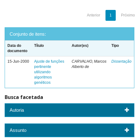
Anterior
1
Próximo
Conjunto de itens:
Data do
Título
Autor(es)
Tipo
documento
15-Jun-2000
Ajuste de funções
CARVALHO, Marcos
Dissertação
pertinente
Alberto de
utilizando
algoritmos
genéticos
Busca facetada
Autoria
Assunto