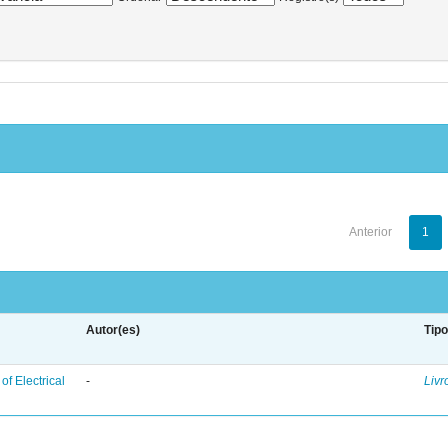
Anterior
1
Autor(es)
Tip
f Electrical
-
Livr