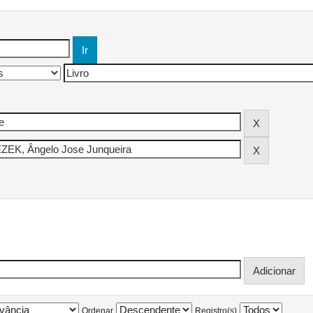
Ordenar
Registro(s)