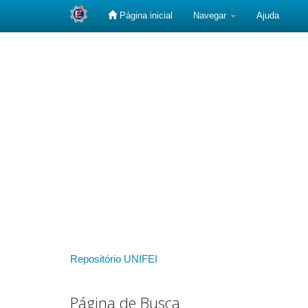
Página inicial
Navegar
Ajuda
Skip
navigation
Repositório UNIFEI
Página de Busca