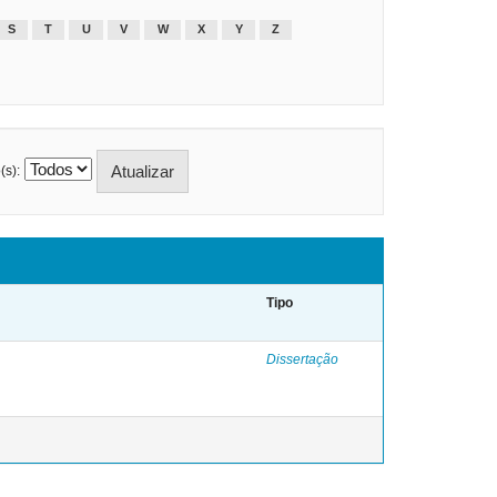
S
T
U
V
W
X
Y
Z
(s):
Tipo
Dissertação