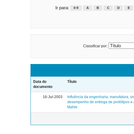
Ir para:
0-9
A
B
C
D
E
Classificar por:
Data do
Título
documento
16-Jul-2003
Influência da engenharia, manufatura, si
desempenho de entrega de protótipos e 
Mahle