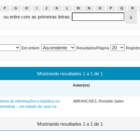
F
G
H
I
J
K
L
M
N
O
P
Q
R
ou entre com as primeiras letras:
Em ordem:
Resultados/Página
Registro
Mostrando resultados 1 a 1 de 1
Autor(es)
stema de informações e logística no
ABRANCHES, Ronaldo Sales
amostras – um estudo de caso na
Mostrando resultados 1 a 1 de 1