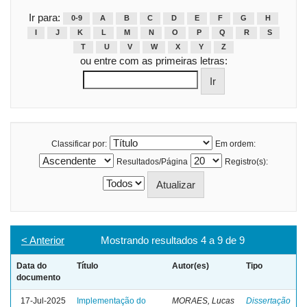
Ir para:
0-9
A
B
C
D
E
F
G
H
I
J
K
L
M
N
O
P
Q
R
S
T
U
V
W
X
Y
Z
ou entre com as primeiras letras:
Classificar por:
Em ordem:
Resultados/Página
Registro(s):
< Anterior
Mostrando resultados 4 a 9 de 9
Data do
Título
Autor(es)
Tipo
documento
17-Jul-2025
Implementação do
MORAES, Lucas
Dissertação