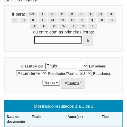
Ir para:
0-9
A
B
C
D
E
F
G
H
I
J
K
L
M
N
O
P
Q
R
S
T
U
V
W
X
Y
Z
ou entre com as primeiras letras:
Classificar por:
Em ordem:
Resultados/Página
Registro(s):
Mostrando resultados 1 a 1 de 1
Data do
Título
Autor(es)
Tipo
documento