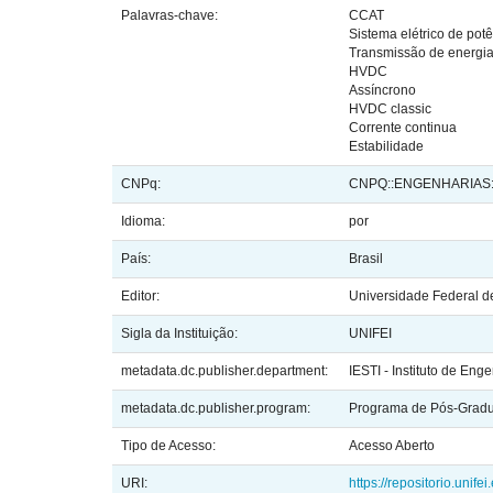
Palavras-chave:
CCAT
Sistema elétrico de pot
Transmissão de energi
HVDC
Assíncrono
HVDC classic
Corrente continua
Estabilidade
CNPq:
CNPQ::ENGENHARIAS:
Idioma:
por
País:
Brasil
Editor:
Universidade Federal de
Sigla da Instituição:
UNIFEI
metadata.dc.publisher.department:
IESTI - Instituto de En
metadata.dc.publisher.program:
Programa de Pós-Gradua
Tipo de Acesso:
Acesso Aberto
URI:
https://repositorio.unif