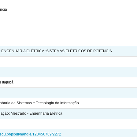
ência
a
:ENGENHARIA ELÉTRICA::SISTEMAS ELÉTRICOS DE POTÊNCIA
 Itajubá
genharia de Sistemas e Tecnologia da Informação
ção: Mestrado - Engenharia Elétrica
ei.edu.br/jspui/handle/123456789/2272