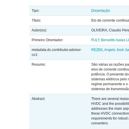
Tipo:
Dissertação
Título:
Elo de corrente contínu
Autor(es):
OLIVEIRA, Claudio Pere
Primeiro Orientador:
FULY, Benedito Isaias L
metadata.dc.contributor.advisor-
REZEK, Angelo José Ju
co1:
Resumo:
São várias as razões pa
elos de corrente contín
potência. O presente do
sistemas elétricos pelo
regime permanente e o 
sistemas de transmissão
Abstract:
There are several reasons
HVDC and the possibiliti
addresses the main aspec
these HVDC connections,
requirements for robust 
converters.