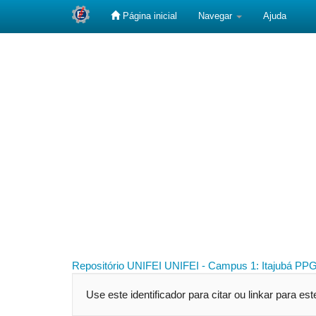
Página inicial
Navegar
Ajuda
Skip
navigation
Repositório UNIFEI
UNIFEI - Campus 1: Itajubá
PPG
Use este identificador para citar ou linkar para es