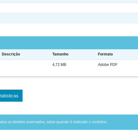
Descrição
Tamanho
Formato
4,72 MB
Adobe PDF
tatísticas
odos os direitos reservados, salvo quando é indicado o contrário.