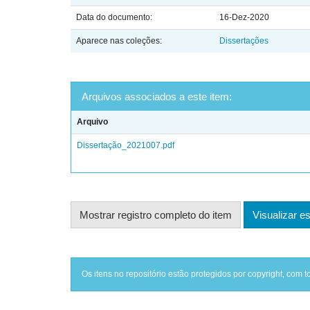
Data do documento:
16-Dez-2020
Aparece nas coleções:
Dissertações
Arquivos associados a este item:
Arquivo
Dissertação_2021007.pdf
Mostrar registro completo do item
Visualizar es
Os itens no repositório estão protegidos por copyright, com t