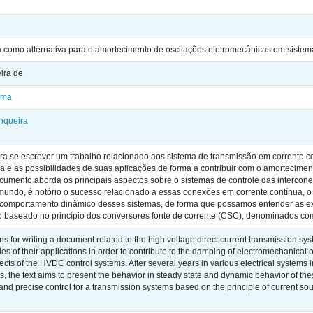
a como alternativa para o amortecimento de oscilações eletromecânicas em sistema
ira de
ima
nqueira
ra se escrever um trabalho relacionado aos sistema de transmissão em corrente co
ua e as possibilidades de suas aplicações de forma a contribuir com o amortecimen
cumento aborda os principais aspectos sobre o sistemas de controle das intercon
 mundo, é notório o sucesso relacionado a essas conexões em corrente contínua, o
comportamento dinâmico desses sistemas, de forma que possamos entender as ex
 baseado no princípio dos conversores fonte de corrente (CSC), denominados com
 for writing a document related to the high voltage direct current transmission syste
es of their applications in order to contribute to the damping of electromechanical 
ts of the HVDC control systems. After several years in various electrical systems i
 the text aims to present the behavior in steady state and dynamic behavior of t
and precise control for a transmission systems based on the principle of current s