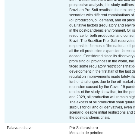
prospective analysis, this study outlines
Brazilian Pre-Salt results in the next te
scenarios with different combinations of 
(oil production, oil demand, and oil price
qualitative factors (regulatory and enviro
in the post-pandemic environment. Oil i
resource for both production and consum
Brazil. The Brazilian Pre- Salt reservoir
responsible for most of the national oil 
all the oil production expansion forecast
decade. Considered since its discovery 
promising oil provinces in the world, the
faced some regulatory restrictions that d
development in the first half of the last
regulation improvements made lately, its 
further challenges due to the oil market
recession caused by the Covid-19 pand
results of the study show that, for the 
and 2029, oil production will remain hig
The excess of oil production shall guar
surplus for oil and oil derivatives, even 
scenario, despite initial restrictions and 
the post-pandemic crisis.
Palavras-chave:
Pré-Sal brasileiro
Mercado de petróleo