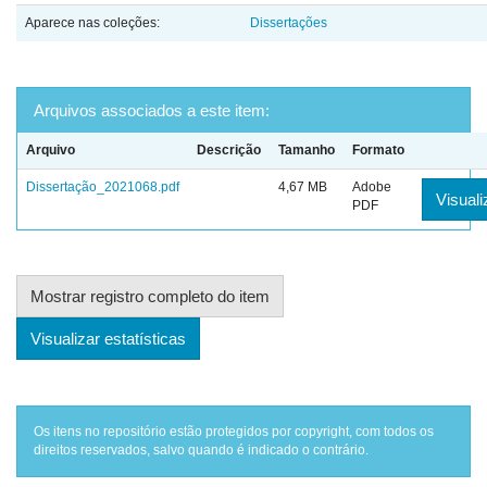
Aparece nas coleções:
Dissertações
Arquivos associados a este item:
Arquivo
Descrição
Tamanho
Formato
Dissertação_2021068.pdf
4,67 MB
Adobe
Visuali
PDF
Mostrar registro completo do item
Visualizar estatísticas
Os itens no repositório estão protegidos por copyright, com todos os
direitos reservados, salvo quando é indicado o contrário.