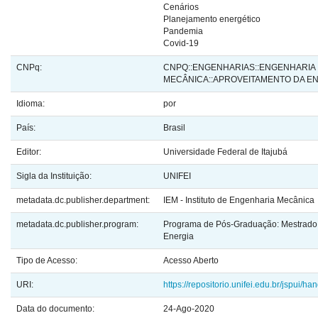
Cenários
Planejamento energético
Pandemia
Covid-19
CNPq:
CNPQ::ENGENHARIAS::ENGENHARIA
MECÂNICA::APROVEITAMENTO DA E
Idioma:
por
País:
Brasil
Editor:
Universidade Federal de Itajubá
Sigla da Instituição:
UNIFEI
metadata.dc.publisher.department:
IEM - Instituto de Engenharia Mecânica
metadata.dc.publisher.program:
Programa de Pós-Graduação: Mestrado 
Energia
Tipo de Acesso:
Acesso Aberto
URI:
https://repositorio.unifei.edu.br/jspui/
Data do documento:
24-Ago-2020