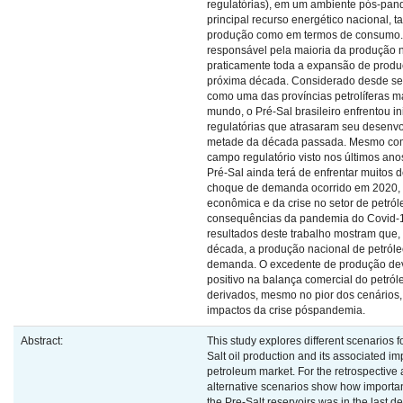
regulatórias), em um ambiente pós-pand
principal recurso energético nacional, 
produção como em termos de consumo. 
responsável pela maioria da produção n
praticamente toda a expansão de produç
próxima década. Considerado desde s
como uma das províncias petrolíferas m
mundo, o Pré-Sal brasileiro enfrentou in
regulatórias que atrasaram seu desenvo
metade da década passada. Mesmo com
campo regulatório visto nos últimos ano
Pré-Sal ainda terá de enfrentar muitos 
choque de demanda ocorrido em 2020,
econômica e da crise no setor de petról
consequências da pandemia do Covid-1
resultados deste trabalho mostram que,
década, a produção nacional de petróle
demanda. O excedente de produção deve
positivo na balança comercial do petról
derivados, mesmo no pior dos cenários
impactos da crise póspandemia.
Abstract:
This study explores different scenarios f
Salt oil production and its associated im
petroleum market. For the retrospective 
alternative scenarios show how importan
the Pre-Salt reservoirs was in the last d