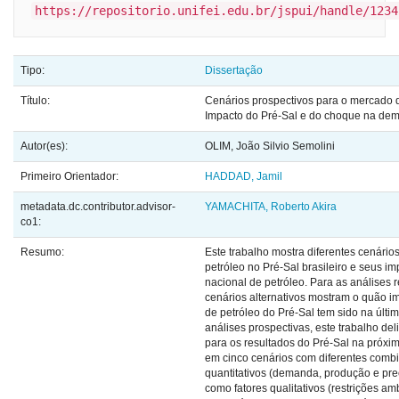
https://repositorio.unifei.edu.br/jspui/handle/1234
Tipo:
Dissertação
Título:
Cenários prospectivos para o mercado d
Impacto do Pré-Sal e do choque na d
Autor(es):
OLIM, João Silvio Semolini
Primeiro Orientador:
HADDAD, Jamil
metadata.dc.contributor.advisor-
YAMACHITA, Roberto Akira
co1:
Resumo:
Este trabalho mostra diferentes cenário
petróleo no Pré-Sal brasileiro e seus 
nacional de petróleo. Para as análises r
cenários alternativos mostram o quão i
de petróleo do Pré-Sal tem sido na últi
análises prospectivas, este trabalho de
para os resultados do Pré-Sal na próx
em cinco cenários com diferentes combi
quantitativos (demanda, produção e pre
como fatores qualitativos (restrições am