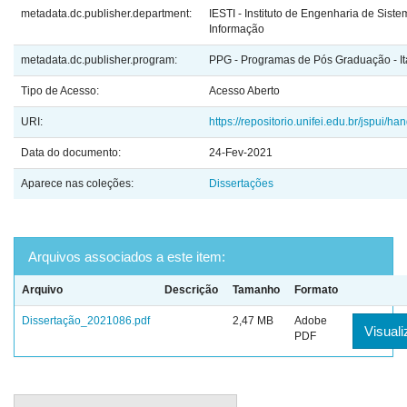
metadata.dc.publisher.department:
IESTI - Instituto de Engenharia de Sist
Informação
metadata.dc.publisher.program:
PPG - Programas de Pós Graduação - It
Tipo de Acesso:
Acesso Aberto
URI:
https://repositorio.unifei.edu.br/jspui/
Data do documento:
24-Fev-2021
Aparece nas coleções:
Dissertações
Arquivos associados a este item:
Arquivo
Descrição
Tamanho
Formato
Dissertação_2021086.pdf
2,47 MB
Adobe
Visuali
PDF