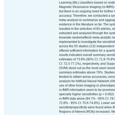
Learning (ML) classifiers based on resti
Magnetic Resonance Imaging (rs-fMRI) d
but there is an ongoing need for further 
accuracy. Therefore, we conducted a sy
meta-analysis to summarize and aggrega
evidence in the literature so far. The sy
resulted in the selection of 93 articles,
extracted and analyzed through the syst
bivariate randomeffects meta-analytic 
implemented to investigate the sensitivit
across the 55 studies (132 independent
offered sufficient information for a quant
results indicated overall summary sensiti
estimates of 73.8% (95% CI: 71.8-75.8
CI: 72.3-77.1%), respectively, and Supp
(SVM) stood out as the most used classif
summary estimates above 76%. Studies 
tended to obtain worse accuracies, exce
analysis for Artificial Neural Network (AN
use of other brain imaging or phenotypi
rs-fMRI information seem to be promisin
specially higher sensitivities (p = 0.00
rs-fMRI data alone (84.7% - 95% CI: 78.
72.8% - 95% CI: 70.6-74.8%). Lower val
sensitivity/specificity were found when 
Regions of Interest (ROIs) increased. We