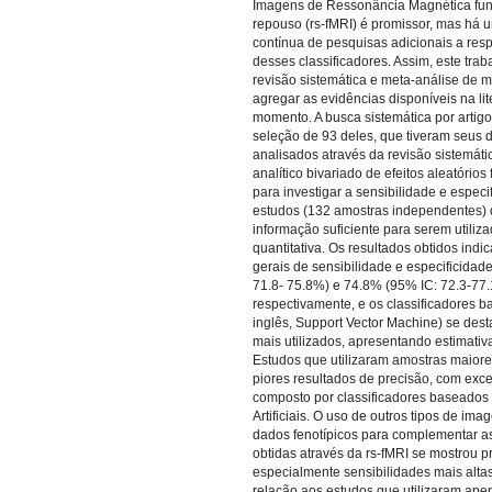
Imagens de Ressonância Magnética fun
repouso (rs-fMRI) é promissor, mas há
contínua de pesquisas adicionais a resp
desses classificadores. Assim, este trab
revisão sistemática e meta-análise de 
agregar as evidências disponíveis na lit
momento. A busca sistemática por artigo
seleção de 93 deles, que tiveram seus 
analisados através da revisão sistemát
analítico bivariado de efeitos aleatório
para investigar a sensibilidade e especi
estudos (132 amostras independentes)
informação suficiente para serem utiliz
quantitativa. Os resultados obtidos indi
gerais de sensibilidade e especificidad
71.8- 75.8%) e 74.8% (95% IC: 72.3-77
respectivamente, e os classificadores
inglês, Support Vector Machine) se de
mais utilizados, apresentando estimati
Estudos que utilizaram amostras maiore
piores resultados de precisão, com ex
composto por classificadores baseado
Artificiais. O uso de outros tipos de ima
dados fenotípicos para complementar a
obtidas através da rs-fMRI se mostrou 
especialmente sensibilidades mais altas
relação aos estudos que utilizaram ape