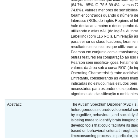
(84.7% - 95% IC: 78.5-89.4% - versus 7
74.8%). Valores menores de sensibilida
foram encontrados quando o número d
Interesse (ROIs, do inglês Regions of In
Vale destacar também o desempenho d
utilizando o atlas AAL (do inglês, Auto
Labelling) com 116 ROIs. Em relação às
para treinar os classificadores, foram 
resultados nos estudos que utilizaram a
Pearson em conjunto com a transformaç
outras features em comparação ao uso 
Pearson sem modifica- ções. Finalmente
valores da área sob a curva ROC (do in
Operating Characteristic) entre aceitáve
Entretanto, considerando as várias limi
indicadas no estudo, mais estudos be
necessários para estender o uso potenc
algoritmos de classificação a ambientes 
Abstract:
The Autism Spectrum Disorder (ASD) is
heterogeneous neurodevelopmental cond
by cognitive, behavioral, and social dysf
is being made to identify brain imaging
develop tools that could facilitate its dia
based on behavioral criteria through a 
timeconsuming process. In particular, t