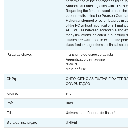
performance of the approaches using t
Anatomical Labelling atlas with 116 ROI
Regarding the features used to train the 
better results using the Pearson Correla
Fishertransformed or other features in c
of the PC without modifications. Finally
AUC values between acceptable and exce
many limitations indicated in our study, 
studies are warranted to extend the pote
classification algorithms to clinical settin
Palavras-chave:
Transtorno do espectro autista
Aprendizado de máquina
rs-fMRI
Meta-análise
CNPq:
CNPQ::CIÊNCIAS EXATAS E DA TERRA
COMPUTAÇÃO
Idioma:
eng
País:
Brasil
Editor:
Universidade Federal de Itajubá
Sigla da Instituição:
UNIFEI