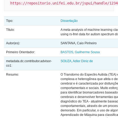
https://repositorio.unifei.edu.br/jspui/handle/1234
Tipo:
Dissertação
Título:
A meta-analysis of machine learning clas
using rs-fmri data for autism spectrum d
Autor(es):
SANTANA, Caio Pinheiro
Primeiro Orientador:
BASTOS, Guilherme Sousa
metadata.dc.contributor.advisor-
SOUZA, Adler Diniz de
co1:
Resumo:
O Transtorno do Espectro Autista (TEA)
complexa e heterogênea que afeta o d
cerebral e é caracterizada por disfunçõe
comportamentais e sociais. Muito esforç
para identificar biomarcadores basead
cerebrais e desenvolver ferramentas que
diagnóstico do TEA - atualmente basead
comportamentais, através de um proces
demorado. Em particular, o uso de algo
Aprendizado de Máquina para classific