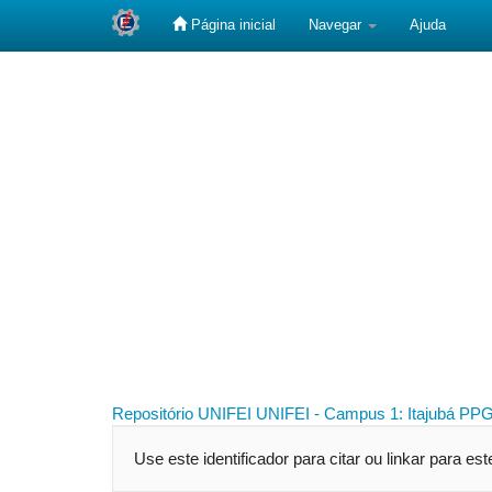
Página inicial
Navegar
Ajuda
Skip
navigation
Repositório UNIFEI
UNIFEI - Campus 1: Itajubá
PPG
Use este identificador para citar ou linkar para es