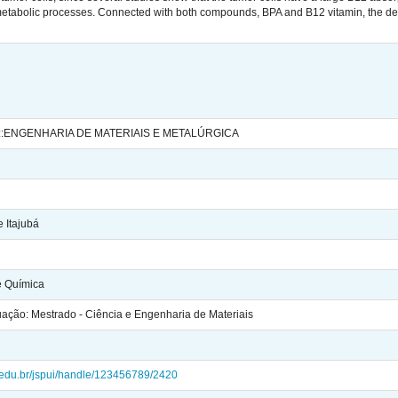
metabolic processes. Connected with both compounds, BPA and B12 vitamin, the dendr
:ENGENHARIA DE MATERIAIS E METALÚRGICA
 Itajubá
 e Química
ção: Mestrado - Ciência e Engenharia de Materiais
ei.edu.br/jspui/handle/123456789/2420