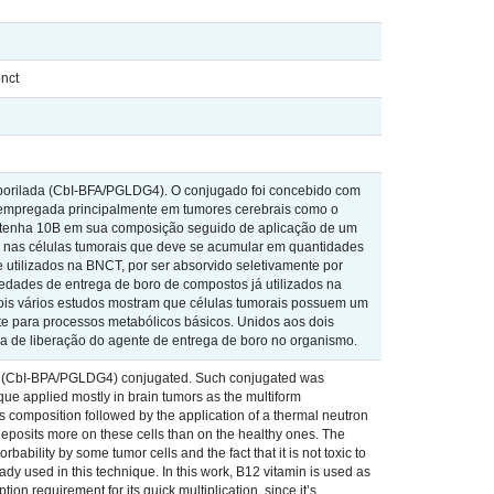
bnct
2 borilada (CbI-BFA/PGLDG4). O conjugado foi concebido com
ia empregada principalmente em tumores cerebrais como o
ontenha 10B em sua composição seguido de aplicação de um
B nas células tumorais que deve se acumular em quantidades
 utilizados na BNCT, por ser absorvido seletivamente por
iedades de entrega de boro de compostos já utilizados na
pois vários estudos mostram que células tumorais possuem um
te para processos metabólicos básicos. Unidos aos dois
ma de liberação do agente de entrega de boro no organismo.
amin (CbI-BPA/PGLDG4) conjugated. Such conjugated was
que applied mostly in brain tumors as the multiform
ts composition followed by the application of a thermal neutron
deposits more on these cells than on the healthy ones. The
ility by some tumor cells and the fact that it is not toxic to
dy used in this technique. In this work, B12 vitamin is used as
ion requirement for its quick multiplication, since it’s