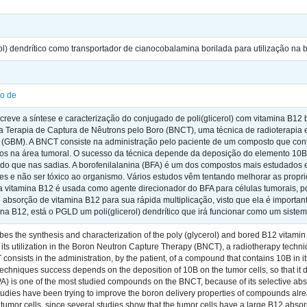
rol) dendrítico como transportador de cianocobalamina borilada para utilização na 
io de
creve a síntese e caracterização do conjugado de poli(glicerol) com vitamina B1
 na Terapia de Captura de Nêutrons pelo Boro (BNCT), uma técnica de radioterap
e (GBM). A BNCT consiste na administração pelo paciente de um composto que c
icos na área tumoral. O sucesso da técnica depende da deposição do elemento 10
do que nas sadias. A borofenilalanina (BFA) é um dos compostos mais estudados e
es e não ser tóxico ao organismo. Vários estudos vêm tentando melhorar as propr
 a vitamina B12 é usada como agente direcionador do BFA para células tumorais, 
absorção de vitamina B12 para sua rápida multiplicação, visto que ela é importan
na B12, está o PGLD um poli(glicerol) dendrítico que irá funcionar como um siste
bes the synthesis and characterization of the poly (glycerol) and bored B12 vit
its utilization in the Boron Neutron Capture Therapy (BNCT), a radiotherapy techni
onsists in the administration, by the patient, of a compound that contains 10B in i
echniques success depends on the deposition of 10B on the tumor cells, so that it 
 is one of the most studied compounds on the BNCT, because of its selective absorbab
udies have been trying to improve the boron delivery properties of compounds alrea
tumor cells, since several studies show that the tumor cells have a large B12 absorpt