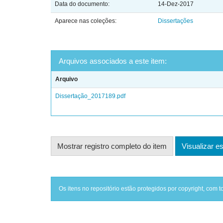
Data do documento:
14-Dez-2017
Aparece nas coleções:
Dissertações
Arquivos associados a este item:
Arquivo
Dissertação_2017189.pdf
Mostrar registro completo do item
Visualizar es
Os itens no repositório estão protegidos por copyright, com t