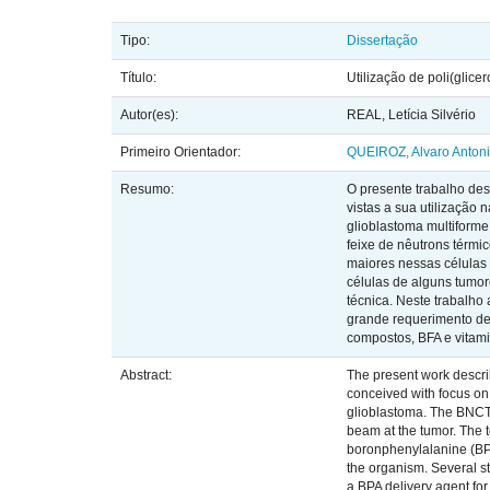
Tipo:
Dissertação
Título:
Utilização de poli(glice
Autor(es):
REAL, Letícia Silvério
Primeiro Orientador:
QUEIROZ, Alvaro Anton
Resumo:
O presente trabalho des
vistas a sua utilização
glioblastoma multiform
feixe de nêutrons térm
maiores nessas células 
células de alguns tumor
técnica. Neste trabalho
grande requerimento de 
compostos, BFA e vitami
Abstract:
The present work descri
conceived with focus on 
glioblastoma. The BNCT c
beam at the tumor. The t
boronphenylalanine (BPA)
the organism. Several st
a BPA delivery agent for 