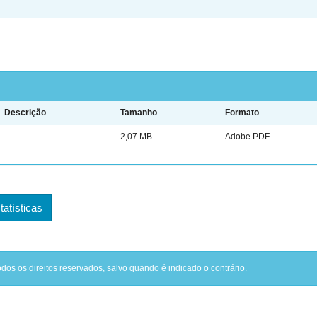
Descrição
Tamanho
Formato
2,07 MB
Adobe PDF
tatísticas
odos os direitos reservados, salvo quando é indicado o contrário.