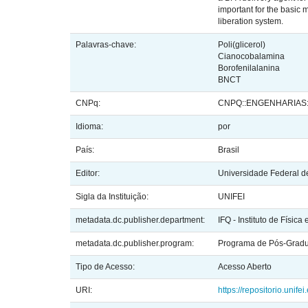
important for the basic 
liberation system.
Palavras-chave:
Poli(glicerol)
Cianocobalamina
Borofenilalanina
BNCT
CNPq:
CNPQ::ENGENHARIAS:
Idioma:
por
País:
Brasil
Editor:
Universidade Federal de
Sigla da Instituição:
UNIFEI
metadata.dc.publisher.department:
IFQ - Instituto de Física
metadata.dc.publisher.program:
Programa de Pós-Gradua
Tipo de Acesso:
Acesso Aberto
URI:
https://repositorio.unif