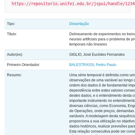
https://repositorio.unifei.edu.br/jspui/handle/1234
Tipo:
Dissertação
Título:
Delineamento de experimentos no trei
neurais artificiais para o problema de p
temporais não lineares
Autor(es):
GIGLIO, José Euclides Fernandes
Primeiro Orientador:
BALESTRASSI, Pedro Paulo
Resumo:
Uma série temporal é definida como um
observações de uma variável ao longo 
ordem dos dados é de fundamental impo
dependência entre estes valores consecu
destes dados, e o entendimento desta c
importante instrumento no entendimen
diversas ciências, como Economia, Eng
de Operações, onde preços, demandas e
variáveis. A modelagem desta sequênci
proporciona a sua utilização no objetiv
dados históricos, realizar previsões par
Esta relação consecutiva pode ser cons