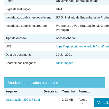
Editor:
Universidade Federal de Itajubá
Sigla da Instituição:
UNIFEI
metadata.dc.publisher.department:
IEPG - Instituto de Engenharia de Prod
metadata.dc.publisher.program:
Programa de Pós-Graduação: Mestrado 
Produção
Tipo de Acesso:
Acesso Aberto
URI:
https://repositorio.unifei.edu.br/jspui/
Data do documento:
29-Jul-2021
Aparece nas coleções:
Dissertações
Arquivos associados a este item:
Arquivo
Descrição
Tamanho
Formato
Dissertação_2021174.pdf
2,93 MB
Adobe
Visuali
PDF