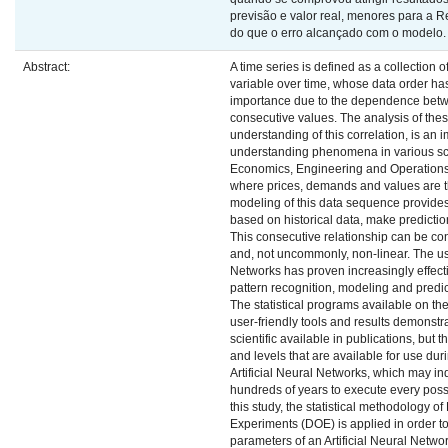
previsão e valor real, menores para a Re
do que o erro alcançado com o modelo.
Abstract:
A time series is defined as a collection o
variable over time, whose data order h
importance due to the dependence bet
consecutive values. The analysis of thes
understanding of this correlation, is an i
understanding phenomena in various sc
Economics, Engineering and Operatio
where prices, demands and values are t
modeling of this data sequence provides i
based on historical data, make prediction
This consecutive relationship can be c
and, not uncommonly, non-linear. The use
Networks has proven increasingly effecti
pattern recognition, modeling and predic
The statistical programs available on th
user-friendly tools and results demonstr
scientific available in publications, but 
and levels that are available for use duri
Artificial Neural Networks, which may in
hundreds of years to execute every poss
this study, the statistical methodology of
Experiments (DOE) is applied in order t
parameters of an Artificial Neural Networ