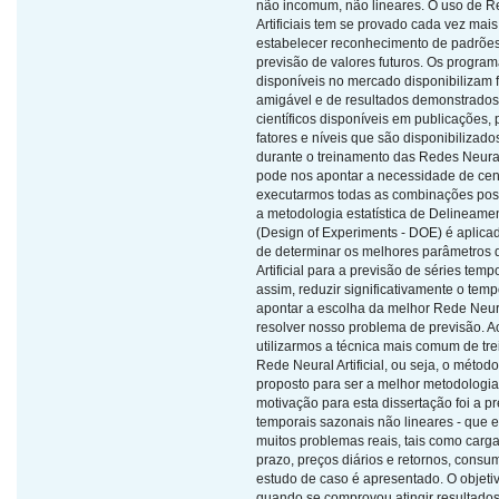
não incomum, não lineares. O uso de R
Artificiais tem se provado cada vez mais
estabelecer reconhecimento de padrõe
previsão de valores futuros. Os programa
disponíveis no mercado disponibilizam 
amigável e de resultados demonstrados
científicos disponíveis em publicações
fatores e níveis que são disponibilizado
durante o treinamento das Redes Neurais 
pode nos apontar a necessidade de cen
executarmos todas as combinações poss
a metodologia estatística de Delineame
(Design of Experiments - DOE) é aplica
de determinar os melhores parâmetros
Artificial para a previsão de séries temp
assim, reduzir significativamente o tem
apontar a escolha da melhor Rede Neural
resolver nosso problema de previsão. A
utilizarmos a técnica mais comum de t
Rede Neural Artificial, ou seja, o métod
proposto para ser a melhor metodologia.
motivação para esta dissertação foi a pr
temporais sazonais não lineares - que 
muitos problemas reais, tais como carga 
prazo, preços diários e retornos, consu
estudo de caso é apresentado. O objetiv
quando se comprovou atingir resultados 