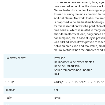
of non-linear time series and, thus, signi
time needed to point out the choice of the 
Neural Network capable of solving our p
Instead of using the most common techni
Artificial Neural Network, that is, the e
is proposed to be the best methodology.
for this dissertation was the prediction 
time series - which is related to many r
short-term electrical load, daily prices a
consumption, etc. A case study is presen
was fulfilled when it was proved to reach 
between prediction and real value, smaller
Neural Network than the error reached w
Palavras-chave:
Previsão
Delineamento de experimentos
Rede neural artificial
Séries temporais não lineares
DOE
CNPq:
CNPQ::ENGENHARIAS::ENGENHARIA
Idioma:
por
País:
Brasil