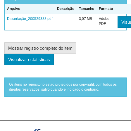
Arquivo
Descrição
Tamanho
Formato
Dissertação_200529388.pdf
3,07 MB
Adobe
Visua
PDF
Mostrar registro completo do item
Visualizar estatísticas
Os itens no repositório estão protegidos por copyright, com todos os
direitos reservados, salvo quando é indicado o contrário.