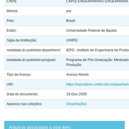
CNPq:
CNPQ::ENGENHARIAS::ENGENHARIA
Idioma:
por
País:
Brasil
Editor:
Universidade Federal de Itajubá
Sigla da Instituição:
UNIFEI
metadata.dc.publisher.department:
IEPG - Instituto de Engenharia de Prod
metadata.dc.publisher.program:
Programa de Pós-Graduação: Mestrado 
Produção
Tipo de Acesso:
Acesso Aberto
URI:
https://repositorio.unifei.edu.br/jspui/
Data do documento:
19-Dez-2005
Aparece nas coleções:
Dissertações
Arquivos associados a este item: