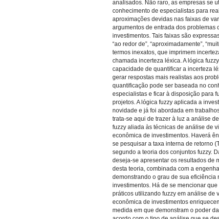
analisados. Não raro, as empresas se ut
conhecimento de especialistas para real
aproximações devidas nas faixas de va
argumentos de entrada dos problemas d
investimentos. Tais faixas são express
“ao redor de”, “aproximadamente”, “muit
termos inexatos, que imprimem incerteza
chamada incerteza léxica. A lógica fuzzy
capacidade de quantificar a incerteza léx
gerar respostas mais realistas aos prob
quantificação pode ser baseada no co
especialistas e ficar à disposição para f
projetos. A lógica fuzzy aplicada a inv
novidade e já foi abordada em trabalho
trata-se aqui de trazer à luz a análise de
fuzzy aliada às técnicas de análise de v
econômica de investimentos. Haverá ên
se pesquisar a taxa interna de retorno (
segundo a teoria dos conjuntos fuzzy.
deseja-se apresentar os resultados de 
desta teoria, combinada com a engenha
demonstrando o grau de sua eficiência 
investimentos. Há de se mencionar que
práticos utilizando fuzzy em análise de 
econômica de investimentos enriquecem 
medida em que demonstram o poder da
acordo com o tipo de análise que se des