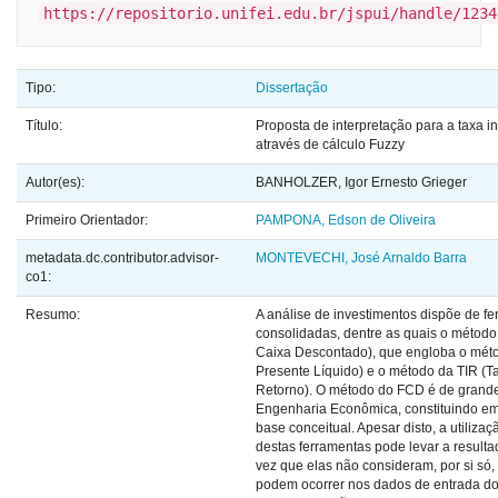
https://repositorio.unifei.edu.br/jspui/handle/1234
Tipo:
Dissertação
Título:
Proposta de interpretação para a taxa in
através de cálculo Fuzzy
Autor(es):
BANHOLZER, Igor Ernesto Grieger
Primeiro Orientador:
PAMPONA, Edson de Oliveira
metadata.dc.contributor.advisor-
MONTEVECHI, José Arnaldo Barra
co1:
Resumo:
A análise de investimentos dispõe de fe
consolidadas, dentre as quais o métod
Caixa Descontado), que engloba o méto
Presente Líquido) e o método da TIR (T
Retorno). O método do FCD é de grande
Engenharia Econômica, constituindo em
base conceitual. Apesar disto, a utiliza
destas ferramentas pode levar a resulta
vez que elas não consideram, por si só,
podem ocorrer nos dados de entrada d