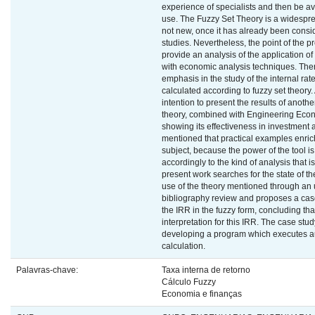
experience of specialists and then be ava
use. The Fuzzy Set Theory is a widesprea
not new, once it has already been consi
studies. Nevertheless, the point of the pr
provide an analysis of the application of
with economic analysis techniques. Ther
emphasis in the study of the internal rate
calculated according to fuzzy set theory. 
intention to present the results of another
theory, combined with Engineering Econ
showing its effectiveness in investment a
mentioned that practical examples enrich
subject, because the power of the tool i
accordingly to the kind of analysis that i
present work searches for the state of th
use of the theory mentioned through an
bibliography review and proposes a case
the IRR in the fuzzy form, concluding tha
interpretation for this IRR. The case stud
developing a program which executes a
calculation.
Palavras-chave:
Taxa interna de retorno
Cálculo Fuzzy
Economia e finanças