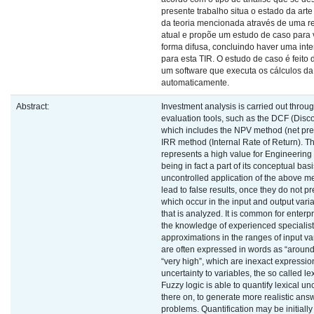
presente trabalho situa o estado da arte
da teoria mencionada através de uma re
atual e propõe um estudo de caso para 
forma difusa, concluindo haver uma inte
para esta TIR. O estudo de caso é feit
um software que executa os cálculos da 
automaticamente.
Abstract:
Investment analysis is carried out throu
evaluation tools, such as the DCF (Dis
which includes the NPV method (net pre
IRR method (Internal Rate of Return). 
represents a high value for Engineering
being in fact a part of its conceptual bas
uncontrolled application of the above m
lead to false results, once they do not p
which occur in the input and output vari
that is analyzed. It is common for enterp
the knowledge of experienced specialis
approximations in the ranges of input v
are often expressed in words as “around
“very high”, which are inexact expressio
uncertainty to variables, the so called lex
Fuzzy logic is able to quantify lexical un
there on, to generate more realistic answ
problems. Quantification may be initiall