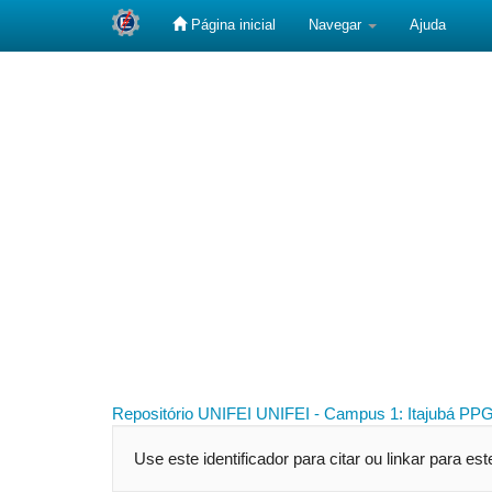
Página inicial
Navegar
Ajuda
Skip
navigation
Repositório UNIFEI
UNIFEI - Campus 1: Itajubá
PPG
Use este identificador para citar ou linkar para es