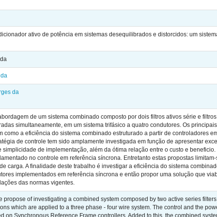
ionador ativo de potência em sistemas desequilibrados e distorcidos: um sistema co
 da
 da
rges da
abordagem de um sistema combinado composto por dois filtros ativos série e filtr
bradas simultaneamente, em um sistema trifásico a quatro condutores. Os principais
em como a eficiência do sistema combinado estruturado a partir de controladores
ratégia de controle tem sido amplamente investigada em função de apresentar exc
 simplicidade de implementação, além da ótima relação entre o custo e beneficio. N
mentado no controle em referência síncrona. Entretanto estas propostas limitam-se
de carga. A finalidade deste trabalho é investigar a eficiência do sistema combina
utores implementados em referência síncrona e então propor uma solução que viab
ações das normas vigentes.
 propose of investigating a combined system composed by two active series filters 
ons which are applied to a three phase - four wire system. The control and the po
d on Synchronous Reference Frame controllers. Added to this, the combined syste