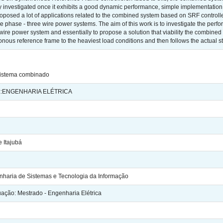
 investigated once it exhibits a good dynamic performance, simple implementation w
roposed a lot of applications related to the combined system based on SRF controlle
ee phase - three wire power systems. The aim of this work is to investigate the pe
 wire power system and essentially to propose a solution that viability the combine
onous reference frame to the heaviest load conditions and then follows the actual
sistema combinado
:ENGENHARIA ELÉTRICA
 Itajubá
genharia de Sistemas e Tecnologia da Informação
ção: Mestrado - Engenharia Elétrica