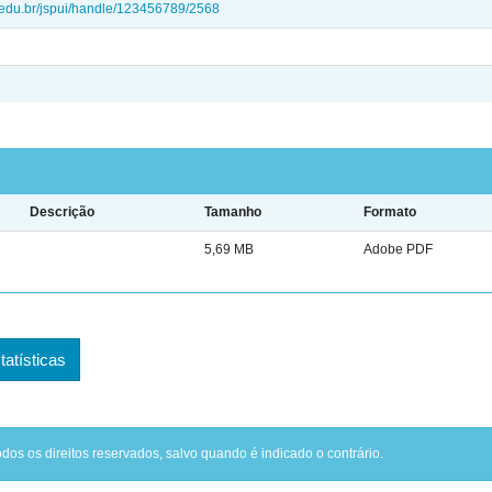
ei.edu.br/jspui/handle/123456789/2568
Descrição
Tamanho
Formato
5,69 MB
Adobe PDF
tatísticas
odos os direitos reservados, salvo quando é indicado o contrário.