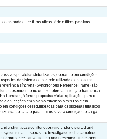
mbinado entre filtros ativos série e filtros passivos
os passivos paralelos sintonizados, operando em condições
 aspectos do sistema de controle utilizado e do sistema
 em referência síncrona (Synchronous Reference Frame) são
elente desempenho no que se refere à mitigação harmônica,
a literatura já foram propostas várias aplicações para o
 a aplicações em sistema trifásicos a três fios e em
do em condições desequilibradas para os sistemas trifásicos
ilize sua aplicação para a mais severa condição de carga,
and a shunt passive filter operating under distorted and
wer systems main aspects are investigated to the combined
m performance is investigated and presented. The control