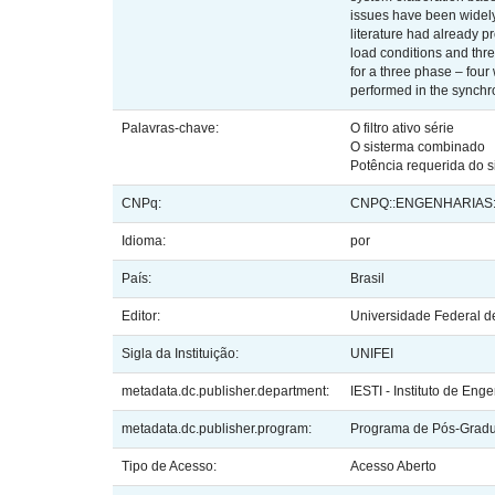
issues have been widely
literature had already p
load conditions and thr
for a three phase – four
performed in the synchr
Palavras-chave:
O filtro ativo série
O sisterma combinado
Potência requerida do 
CNPq:
CNPQ::ENGENHARIAS:
Idioma:
por
País:
Brasil
Editor:
Universidade Federal de
Sigla da Instituição:
UNIFEI
metadata.dc.publisher.department:
IESTI - Instituto de En
metadata.dc.publisher.program:
Programa de Pós-Gradua
Tipo de Acesso:
Acesso Aberto