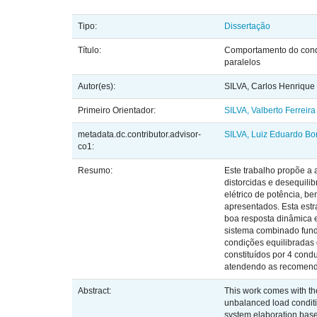
Tipo:
Dissertação
Título:
Comportamento do condic
paralelos
Autor(es):
SILVA, Carlos Henrique
Primeiro Orientador:
SILVA, Valberto Ferreira
metadata.dc.contributor.advisor-
SILVA, Luiz Eduardo Bo
co1:
Resumo:
Este trabalho propõe a 
distorcidas e desequili
elétrico de potência, b
apresentados. Esta est
boa resposta dinâmica e
sistema combinado funda
condições equilibradas 
constituídos por 4 cond
atendendo as recomend
Abstract:
This work comes with the
unbalanced load conditi
system elaboration base