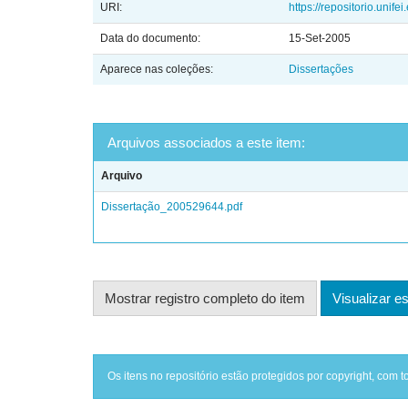
URI:
https://repositorio.unif
Data do documento:
15-Set-2005
Aparece nas coleções:
Dissertações
Arquivos associados a este item:
Arquivo
Dissertação_200529644.pdf
Mostrar registro completo do item
Visualizar es
Os itens no repositório estão protegidos por copyright, com t