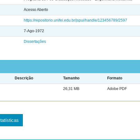
Acesso Aberto
https://repositorio.unifei.edu.br/jspui/handle/123456789/2597
7-Ago-1972
Dissertações
Descrição
Tamanho
Formato
26,31 MB
Adobe PDF
tatísticas