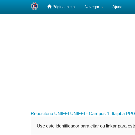
Página inicial
Navegar
Ajuda
Skip
navigation
Repositório UNIFEI
UNIFEI - Campus 1: Itajubá
PPG
Use este identificador para citar ou linkar para es