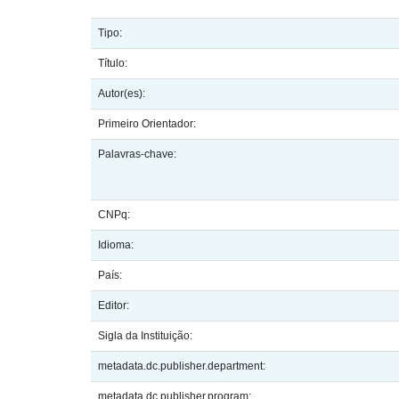
Tipo:
Título:
Autor(es):
Primeiro Orientador:
Palavras-chave:
CNPq:
Idioma:
País:
Editor:
Sigla da Instituição:
metadata.dc.publisher.department:
metadata.dc.publisher.program: