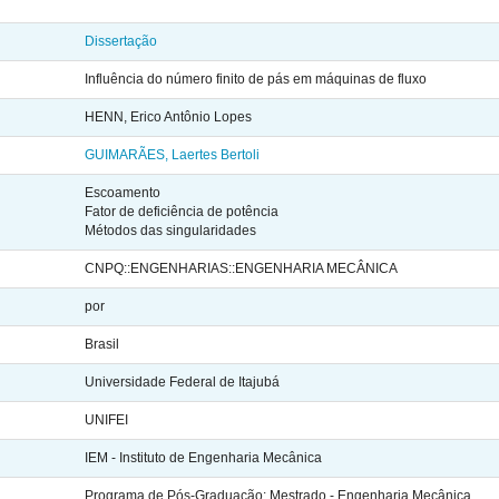
Dissertação
Influência do número finito de pás em máquinas de fluxo
HENN, Erico Antônio Lopes
GUIMARÃES, Laertes Bertoli
Escoamento
Fator de deficiência de potência
Métodos das singularidades
CNPQ::ENGENHARIAS::ENGENHARIA MECÂNICA
por
Brasil
Universidade Federal de Itajubá
UNIFEI
IEM - Instituto de Engenharia Mecânica
Programa de Pós-Graduação: Mestrado - Engenharia Mecânica