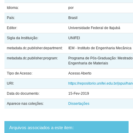
Idioma:
por
País:
Brasil
Editor:
Universidade Federal de Itajubá
Sigla da Instituição:
UNIFEI
metadata.dc.publisher.department:
IEM - Instituto de Engenharia Mecânica
metadata.dc.publisher.program:
Programa de Pós-Graduação: Mestrado 
Engenharia de Materiais
Tipo de Acesso:
Acesso Aberto
URI:
https://repositorio.unifei.edu.br/jspui/
Data do documento:
15-Fev-2019
Aparece nas coleções:
Dissertações
Arquivos associados a este item: