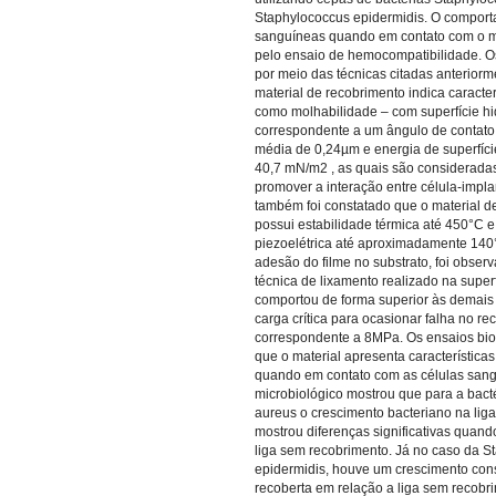
Staphylococcus epidermidis. O comport
sanguíneas quando em contato com o mat
pelo ensaio de hemocompatibilidade. Os
por meio das técnicas citadas anterior
material de recobrimento indica caracter
como molhabilidade – com superfície hid
correspondente a um ângulo de contato
média de 0,24µm e energia de superfíc
40,7 mN/m2 , as quais são considerad
promover a interação entre célula-impla
também foi constatado que o material d
possui estabilidade térmica até 450°C e
piezoelétrica até aproximadamente 140
adesão do filme no substrato, foi obser
técnica de lixamento realizado na superfí
comportou de forma superior às demais
carga crítica para ocasionar falha no r
correspondente a 8MPa. Os ensaios bio
que o material apresenta característic
quando em contato com as células sang
microbiológico mostrou que para a bact
aureus o crescimento bacteriano na lig
mostrou diferenças significativas qua
liga sem recobrimento. Já no caso da S
epidermidis, houve um crescimento cons
recoberta em relação a liga sem recobr