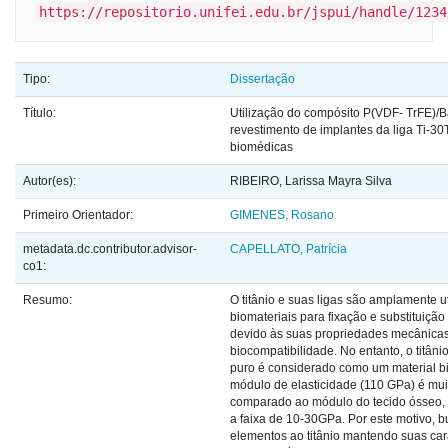
https://repositorio.unifei.edu.br/jspui/handle/1234
Tipo:
Dissertação
Título:
Utilização do compósito P(VDF- TrFE)/
revestimento de implantes da liga Ti-30
biomédicas
Autor(es):
RIBEIRO, Larissa Mayra Silva
Primeiro Orientador:
GIMENES, Rosano
metadata.dc.contributor.advisor-
CAPELLATO, Patrícia
co1:
Resumo:
O titânio e suas ligas são amplamente u
biomateriais para fixação e substituição
devido às suas propriedades mecânicas
biocompatibilidade. No entanto, o titân
puro é considerado como um material bi
módulo de elasticidade (110 GPa) é mui
comparado ao módulo do tecido ósseo, 
a faixa de 10-30GPa. Por este motivo, b
elementos ao titânio mantendo suas cara