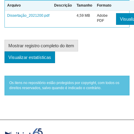
Arquivo
Descrição
Tamanho
Formato
Dissertação_2021200.pdf
4,59 MB
Adobe
Visuali
PDF
Mostrar registro completo do item
Visualizar estatísticas
Os itens no repositório estão protegidos por copyright, com todos os
direitos reservados, salvo quando é indicado o contrário.