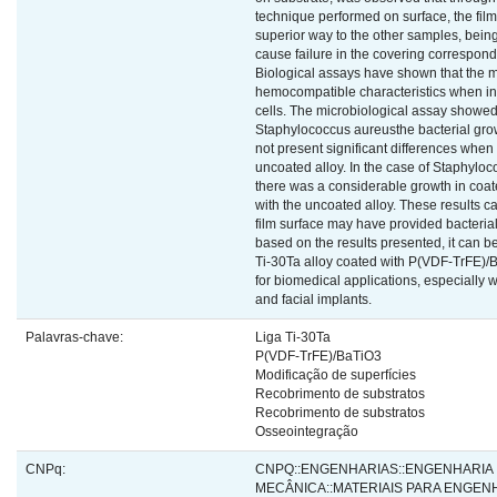
technique performed on surface, the fil
superior way to the other samples, being 
cause failure in the covering correspon
Biological assays have shown that the m
hemocompatible characteristics when in
cells. The microbiological assay showed 
Staphylococcus aureusthe bacterial grow
not present significant differences whe
uncoated alloy. In the case of Staphylo
there was a considerable growth in coate
with the uncoated alloy. These results ca
film surface may have provided bacteria
based on the results presented, it can b
Ti-30Ta alloy coated with P(VDF-TrFE)/
for biomedical applications, especially
and facial implants.
Palavras-chave:
Liga Ti-30Ta
P(VDF-TrFE)/BaTiO3
Modificação de superfícies
Recobrimento de substratos
Recobrimento de substratos
Osseointegração
CNPq:
CNPQ::ENGENHARIAS::ENGENHARIA
MECÂNICA::MATERIAIS PARA ENGEN