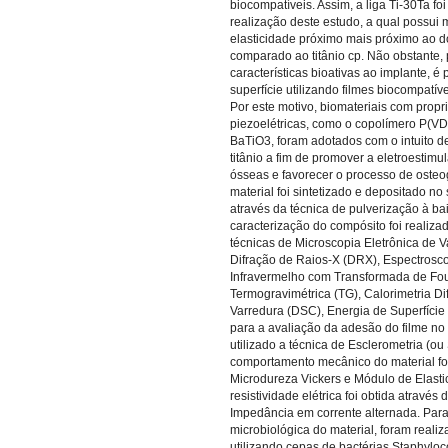
biocompatíveis. Assim, a liga Ti-30Ta fo
realização deste estudo, a qual possui
elasticidade próximo mais próximo ao 
comparado ao titânio cp. Não obstante,
características bioativas ao implante, é 
superfície utilizando filmes biocompatíve
Por este motivo, biomateriais com prop
piezoelétricas, como o copolímero P(VD
BaTiO3, foram adotados com o intuito de 
titânio a fim de promover a eletroestimu
ósseas e favorecer o processo de osteog
material foi sintetizado e depositado no
através da técnica de pulverização à ba
caracterização do compósito foi realiza
técnicas de Microscopia Eletrônica de 
Difração de Raios-X (DRX), Espectrosc
Infravermelho com Transformada de Four
Termogravimétrica (TG), Calorimetria Di
Varredura (DSC), Energia de Superfície
para a avaliação da adesão do filme no 
utilizado a técnica de Esclerometria (ou 
comportamento mecânico do material foi
Microdureza Vickers e Módulo de Elasti
resistividade elétrica foi obtida através
Impedância em corrente alternada. Para 
microbiológica do material, foram reali
utilizando cepas de bactérias Staphylo