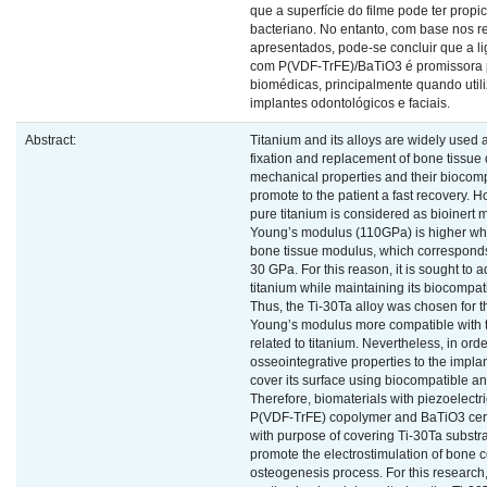
que a superfície do filme pode ter propi
bacteriano. No entanto, com base nos r
apresentados, pode-se concluir que a li
com P(VDF-TrFE)/BaTiO3 é promissora 
biomédicas, principalmente quando uti
implantes odontológicos e faciais.
Abstract:
Titanium and its alloys are widely used a
fixation and replacement of bone tissue 
mechanical properties and their biocompa
promote to the patient a fast recovery. 
pure titanium is considered as bioinert m
Young’s modulus (110GPa) is higher wh
bone tissue modulus, which corresponds 
30 GPa. For this reason, it is sought to 
titanium while maintaining its biocompati
Thus, the Ti-30Ta alloy was chosen for t
Young’s modulus more compatible with
related to titanium. Nevertheless, in ord
osseointegrative properties to the implant
cover its surface using biocompatible and
Therefore, biomaterials with piezoelectri
P(VDF-TrFE) copolymer and BaTiO3 cer
with purpose of covering Ti-30Ta substra
promote the electrostimulation of bone c
osteogenesis process. For this research