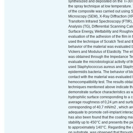
synthesized and deposited on the Ti-30T
the spray technique at low temperature.
of the composite was carried out using 
Microscopy (SEM), X-Ray Diffraction (XR
Transform Infrared Spectroscopy (FTIR)
Analysis (TG), Differential Scanning Cal
Surface Energy, Wettability and Roughne
evaluation of the adhesion of the film in
used the technique of Scratch Test and 
behavior of the material was evaluated
Vickers and Modulus of Elasticity. The elec
was obtained through the Impedance Test
evaluate the microbiological activity of t
used Staphylococcus aureus and Staph
epidermidis bacteria. The behavior of bl
contact with the material was evaluated 
hemocompatibility test. The results obta
techniques mentioned above indicate tha
demonstrate surface characteristics as we
hydrophilic surface corresponding to a c
average roughness of 0,24 µm and surf
corresponding of 40,7 mN/m2 , which a
adequate to promote cell-implant interacti
has also been found that the coating ma
stability up to 450°C and presents the p
to approximately 140°C. Regarding the a
on substrate, was observed that through