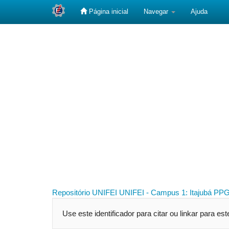
Página inicial
Navegar
Ajuda
Skip
navigation
Repositório UNIFEI
UNIFEI - Campus 1: Itajubá
PPG
Use este identificador para citar ou linkar para es