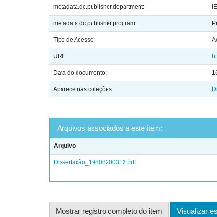
metadata.dc.publisher.department:
I
metadata.dc.publisher.program:
P
Tipo de Acesso:
A
URI:
ht
Data do documento:
1
Aparece nas coleções:
D
Arquivos associados a este item:
Arquivo
Dissertação_19808200313.pdf
Mostrar registro completo do item
Visualizar es