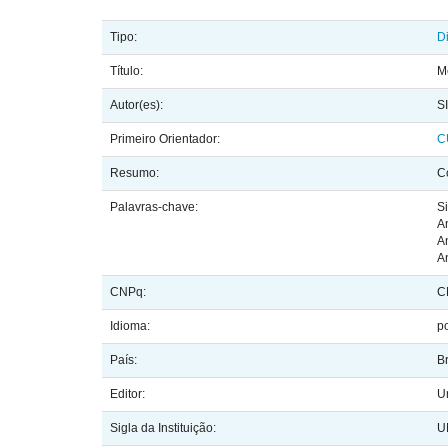
Tipo:
D
Título:
M
Autor(es):
S
Primeiro Orientador:
C
Resumo:
C
Palavras-chave:
S
A
A
A
CNPq:
C
Idioma:
p
País:
Br
Editor:
U
Sigla da Instituição:
U