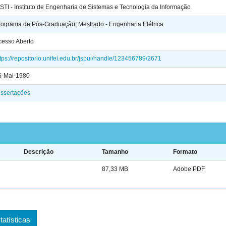
ESTI - Instituto de Engenharia de Sistemas e Tecnologia da Informação
rograma de Pós-Graduação: Mestrado - Engenharia Elétrica
cesso Aberto
tps://repositorio.unifei.edu.br/jspui/handle/123456789/2671
6-Mai-1980
issertações
Descrição
Tamanho
Formato
87,33 MB
Adobe PDF
tatísticas