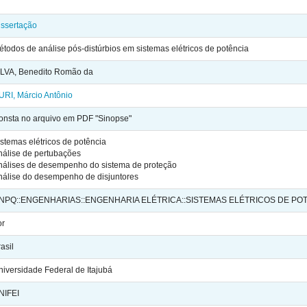
issertação
étodos de análise pós-distúrbios em sistemas elétricos de potência
ILVA, Benedito Romão da
URI, Márcio Antônio
onsta no arquivo em PDF "Sinopse"
istemas elétricos de potência
nálise de pertubações
nálises de desempenho do sistema de proteção
nálise do desempenho de disjuntores
NPQ::ENGENHARIAS::ENGENHARIA ELÉTRICA::SISTEMAS ELÉTRICOS DE PO
or
asil
niversidade Federal de Itajubá
NIFEI