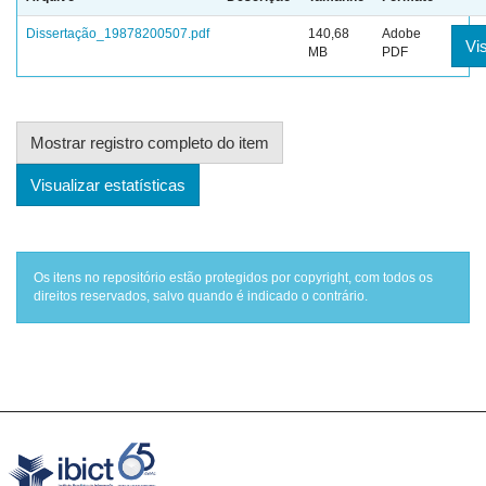
Dissertação_19878200507.pdf
140,68
Adobe
Vis
MB
PDF
Mostrar registro completo do item
Visualizar estatísticas
Os itens no repositório estão protegidos por copyright, com todos os
direitos reservados, salvo quando é indicado o contrário.