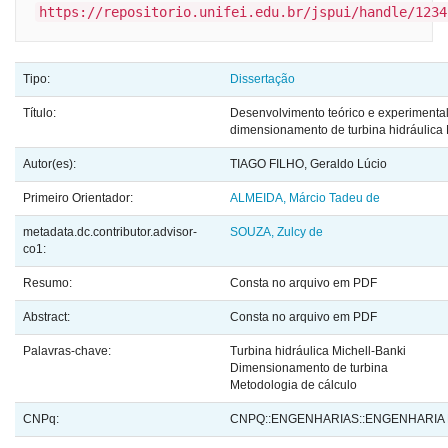
https://repositorio.unifei.edu.br/jspui/handle/1234
Tipo:
Dissertação
Título:
Desenvolvimento teórico e experimenta
dimensionamento de turbina hidráulica 
Autor(es):
TIAGO FILHO, Geraldo Lúcio
Primeiro Orientador:
ALMEIDA, Márcio Tadeu de
metadata.dc.contributor.advisor-
SOUZA, Zulcy de
co1:
Resumo:
Consta no arquivo em PDF
Abstract:
Consta no arquivo em PDF
Palavras-chave:
Turbina hidráulica Michell-Banki
Dimensionamento de turbina
Metodologia de cálculo
CNPq:
CNPQ::ENGENHARIAS::ENGENHARIA