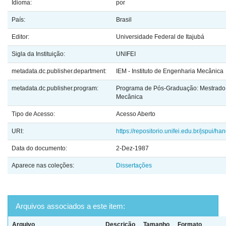
Idioma:
por
País:
Brasil
Editor:
Universidade Federal de Itajubá
Sigla da Instituição:
UNIFEI
metadata.dc.publisher.department:
IEM - Instituto de Engenharia Mecânica
metadata.dc.publisher.program:
Programa de Pós-Graduação: Mestrado
Mecânica
Tipo de Acesso:
Acesso Aberto
URI:
https://repositorio.unifei.edu.br/jspui/
Data do documento:
2-Dez-1987
Aparece nas coleções:
Dissertações
Arquivos associados a este item:
Arquivo
Descrição
Tamanho
Formato