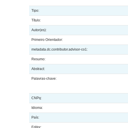
Tipo:
Título:
Autor(es):
Primeiro Orientador:
metadata.dc.contributor.advisor-co1:
Resumo:
Abstract:
Palavras-chave:
CNPq:
Idioma:
País:
Editor: