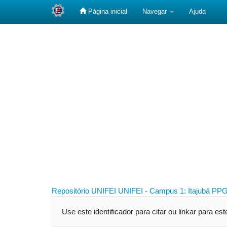
Página inicial
Navegar
Ajuda
Skip
navigation
Repositório UNIFEI
UNIFEI - Campus 1: Itajubá
PPG
Use este identificador para citar ou linkar para es