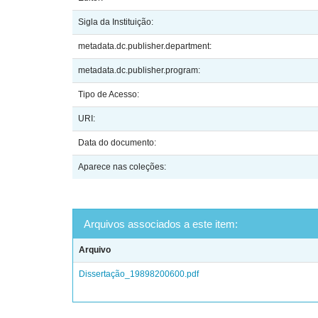
Sigla da Instituição:
metadata.dc.publisher.department:
metadata.dc.publisher.program:
Tipo de Acesso:
URI:
Data do documento:
Aparece nas coleções:
Arquivos associados a este item:
Arquivo
Dissertação_19898200600.pdf