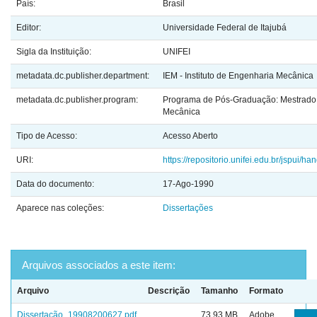
País:
Brasil
Editor:
Universidade Federal de Itajubá
Sigla da Instituição:
UNIFEI
metadata.dc.publisher.department:
IEM - Instituto de Engenharia Mecânica
metadata.dc.publisher.program:
Programa de Pós-Graduação: Mestrado
Mecânica
Tipo de Acesso:
Acesso Aberto
URI:
https://repositorio.unifei.edu.br/jspui/
Data do documento:
17-Ago-1990
Aparece nas coleções:
Dissertações
Arquivos associados a este item:
Arquivo
Descrição
Tamanho
Formato
Dissertação_19908200627.pdf
73,93 MB
Adobe