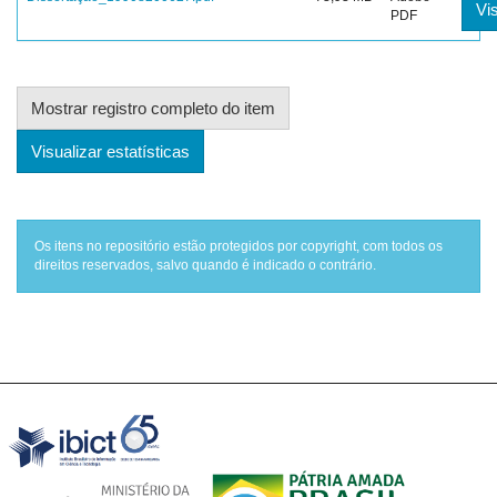
Vis
PDF
Mostrar registro completo do item
Visualizar estatísticas
Os itens no repositório estão protegidos por copyright, com todos os
direitos reservados, salvo quando é indicado o contrário.