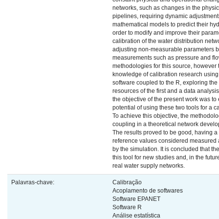
networks, such as changes in the physi
pipelines, requiring dynamic adjustment
mathematical models to predict their hyd
order to modify and improve their param
calibration of the water distribution netw
adjusting non-measurable parameters 
measurements such as pressure and flo
methodologies for this source, however 
knowledge of calibration research usi
software coupled to the R, exploring the
resources of the first and a data analysi
the objective of the present work was to 
potential of using these two tools for a c
To achieve this objective, the methodolo
coupling in a theoretical network develop
The results proved to be good, having a
reference values considered measured 
by the simulation. It is concluded that the
this tool for new studies and, in the futur
real water supply networks.
Palavras-chave:
Calibração
Acoplamento de softwares
Software EPANET
Software R
Análise estatística