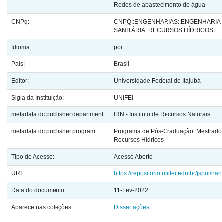
Redes de abastecimento de água
CNPq:
CNPQ::ENGENHARIAS::ENGENHARIA
SANITÁRIA::RECURSOS HÍDRICOS
Idioma:
por
País:
Brasil
Editor:
Universidade Federal de Itajubá
Sigla da Instituição:
UNIFEI
metadata.dc.publisher.department:
IRN - Instituto de Recursos Naturais
metadata.dc.publisher.program:
Programa de Pós-Graduação: Mestrado 
Recursos Hídricos
Tipo de Acesso:
Acesso Aberto
URI:
https://repositorio.unifei.edu.br/jspui/
Data do documento:
11-Fev-2022
Aparece nas coleções:
Dissertações