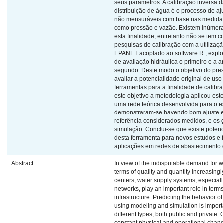
seus parâmetros. A calibração inversa d
distribuição de água é o processo de a
não mensuráveis com base nas medidas
como pressão e vazão. Existem inúmer
esta finalidade, entretanto não se tem 
pesquisas de calibração com a utilizaçã
EPANET acoplado ao software R , explo
de avaliação hidráulica o primeiro e a 
segundo. Deste modo o objetivo do pres
avaliar a potencialidade original de us
ferramentas para a finalidade de calibr
este objetivo a metodologia aplicou es
uma rede teórica desenvolvida para o e
demonstraram-se havendo bom ajuste e
referência considerados medidos, e os 
simulação. Conclui-se que existe poten
desta ferramenta para novos estudos e
aplicações em redes de abastecimento 
Abstract:
In view of the indisputable demand for w
terms of quality and quantity increasingl
centers, water supply systems, especial
networks, play an important role in term
infrastructure. Predicting the behavior of
using modeling and simulation is import
different types, both public and private. 
constant physical and operational chang