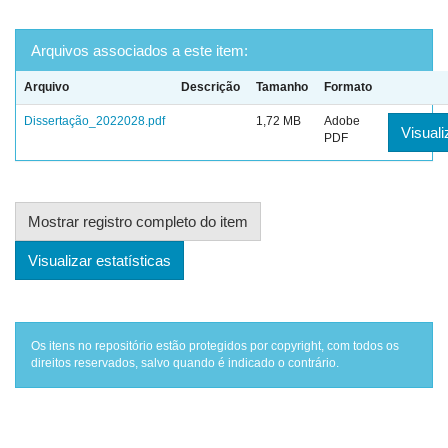
Arquivos associados a este item:
Arquivo
Descrição
Tamanho
Formato
Dissertação_2022028.pdf
1,72 MB
Adobe
Visuali
PDF
Mostrar registro completo do item
Visualizar estatísticas
Os itens no repositório estão protegidos por copyright, com todos os
direitos reservados, salvo quando é indicado o contrário.