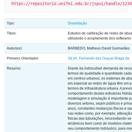
https://repositorio.unifei.edu.br/jspui/handle/1234
Tipo:
Dissertação
Título:
Estudos de calibração de redes de aba
utilizando o acoplamento dos software
Autor(es):
BARBEDO, Matheus David Guimarães
Primeiro Orientador:
SILVA, Fernando das Graças Braga da
Resumo:
Diante da indiscutível demanda de recu
termos de qualidade e quantidade cada
em centros urbanos, os sistemas de ab
em especial as redes de água têm um p
termos de infraestrutura urbana. A previ
comportamento destas estruturas hidrá
modelagem e simulação é importante pa
diversos setores, sejam públicos e priv
anos, constantes mudanças físicas e op
nas redes como, por exemplo, alteraçã
físicas das tubulações, necessitando-se
dinâmicos bem como de modelos matem
seu comportamento hidráulico, para mod