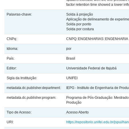
factor retention time showed a lower inf
Palavras-chave:
Solda à projeção
Aplicação de delineamento de experim
Solda por ponto
Solda por costura
CNPq:
CNPQ::ENGENHARIAS::ENGENHARIA
Idioma:
por
País:
Brasil
Editor:
Universidade Federal de Itajubá
Sigla da Instituição:
UNIFEI
metadata.dc.publisher.department:
IEPG - Instituto de Engenharia de Prod
metadata.dc.publisher.program:
Programa de Pós-Graduação: Mestrado 
Produção
Tipo de Acesso:
Acesso Aberto
URI:
https://repositorio.unifei.edu.br/jspui/