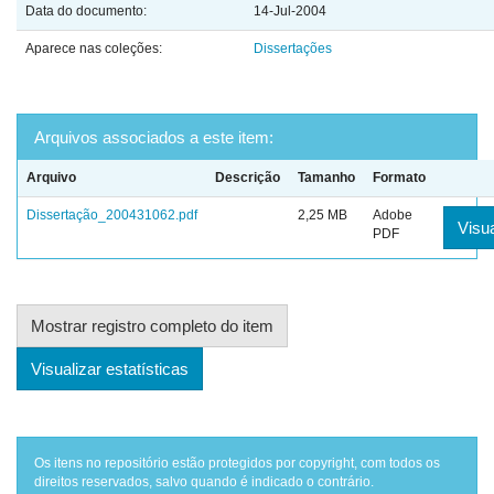
Data do documento:
14-Jul-2004
Aparece nas coleções:
Dissertações
Arquivos associados a este item:
Arquivo
Descrição
Tamanho
Formato
Dissertação_200431062.pdf
2,25 MB
Adobe
Visua
PDF
Mostrar registro completo do item
Visualizar estatísticas
Os itens no repositório estão protegidos por copyright, com todos os
direitos reservados, salvo quando é indicado o contrário.