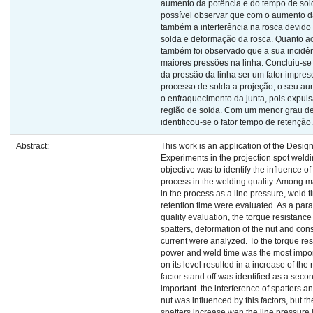
aumento da potência e do tempo de sol
possível observar que com o aumento d
também a interferência na rosca devido
solda e deformação da rosca. Quanto a
também foi observado que a sua incidên
maiores pressões na linha. Concluiu-s
da pressão da linha ser um fator impres
processo de solda a projeção, o seu a
o enfraquecimento da junta, pois expuls
região de solda. Com um menor grau de 
identificou-se o fator tempo de retenção.
Abstract:
This work is an application of the Desig
Experiments in the projection spot weld
objective was to identify the influence of
process in the welding quality. Among m
in the process as a line pressure, weld 
retention time were evaluated. As a para
quality evaluation, the torque resistance 
spatters, deformation of the nut and con
current were analyzed. To the torque resi
power and weld time was the most impor
on its level resulted in a increase of th
factor stand off was identified as a seco
important. the interference of spatters a
nut was influenced by this factors, but th
spatters increase wen the line pressure 