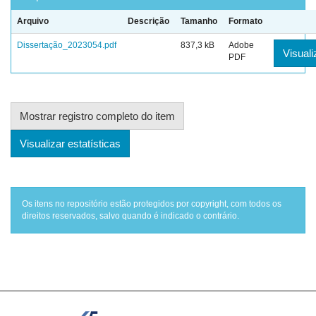
Arquivo
Descrição
Tamanho
Formato
Dissertação_2023054.pdf
837,3 kB
Adobe
Visuali
PDF
Mostrar registro completo do item
Visualizar estatísticas
Os itens no repositório estão protegidos por copyright, com todos os
direitos reservados, salvo quando é indicado o contrário.