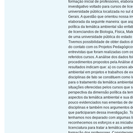
formação inicial de professores, elabo
investigativo voltado para cursos de lic
universidade pública localizada no sul
Gerais. A questão que orientou nossa in
elaborada da seguinte maneira: que as
política da temática ambiental são enfa
de licenciandos de Biologia, Física, Ma
de uma universidade pública do estado
Tivemos possibilidade de obter dados de
do contato com os Projetos Pedagógico
entrevistas que foram realizadas com 
referidos cursos. A análise dos dados fo
procedimentos propostos pela Análise 
resultados indicam que: a) os cursos a
ambiental em projetos e trabalhos de e
disciplinas de fato se constituem como l
para o tratamento da temática ambiental
situações oferecidas pelos cursos que s
perspectiva da dimensão política da tem
aspectos da temática ambiental e sua d
pouco evidenciados nas ementas de de
disciplinas e também nos argumentos 
que participaram dessa investigação. T
tenhamos nos deparado com algumas li
reconhecemos os esforços e as iniciati
licenciatura para tratar a temática ambi
formação dos professores. Consideram