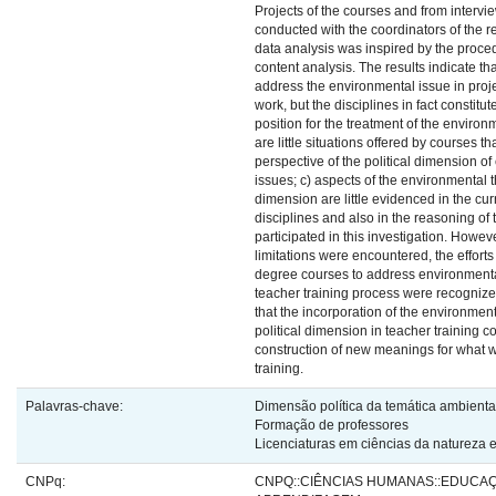
Projects of the courses and from intervi
conducted with the coordinators of the r
data analysis was inspired by the proc
content analysis. The results indicate tha
address the environmental issue in proj
work, but the disciplines in fact constitut
position for the treatment of the environ
are little situations offered by courses th
perspective of the political dimension o
issues; c) aspects of the environmental t
dimension are little evidenced in the cur
disciplines and also in the reasoning of
participated in this investigation. Howe
limitations were encountered, the efforts 
degree courses to address environmenta
teacher training process were recognized
that the incorporation of the environment
political dimension in teacher training c
construction of new meanings for what w
training.
Palavras-chave:
Dimensão política da temática ambienta
Formação de professores
Licenciaturas em ciências da natureza 
CNPq:
CNPQ::CIÊNCIAS HUMANAS::EDUCAÇ