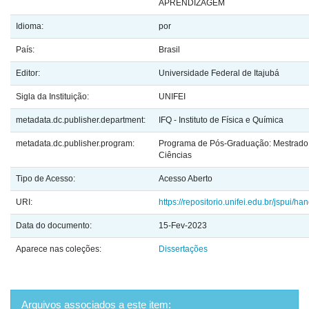
APRENDIZAGEM
Idioma:
por
País:
Brasil
Editor:
Universidade Federal de Itajubá
Sigla da Instituição:
UNIFEI
metadata.dc.publisher.department:
IFQ - Instituto de Física e Química
metadata.dc.publisher.program:
Programa de Pós-Graduação: Mestrado
Ciências
Tipo de Acesso:
Acesso Aberto
URI:
https://repositorio.unifei.edu.br/jspui/
Data do documento:
15-Fev-2023
Aparece nas coleções:
Dissertações
Arquivos associados a este item: