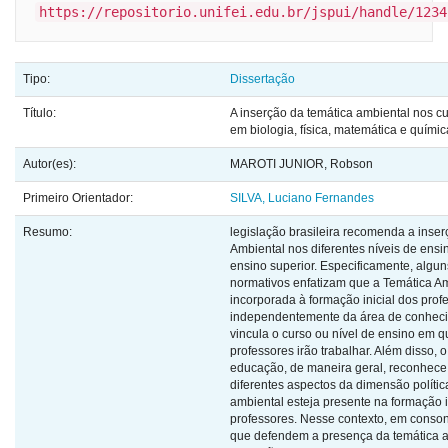
https://repositorio.unifei.edu.br/jspui/handle/1234
Tipo:
Dissertação
Título:
A inserção da temática ambiental nos cu
em biologia, física, matemática e quími
Autor(es):
MAROTI JUNIOR, Robson
Primeiro Orientador:
SILVA, Luciano Fernandes
Resumo:
legislação brasileira recomenda a inse
Ambiental nos diferentes níveis de ensin
ensino superior. Especificamente, algun
normativos enfatizam que a Temática Am
incorporada à formação inicial dos prof
independentemente da área de conheci
vincula o curso ou nível de ensino em q
professores irão trabalhar. Além disso,
educação, de maneira geral, reconhec
diferentes aspectos da dimensão polític
ambiental esteja presente na formação i
professores. Nesse contexto, em conso
que defendem a presença da temática 