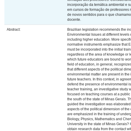
incorporação da temática ambiental e s
em cursos de formação de professores 
de novos sentidos para o que chamamo
docente.
Abstract:
Brazilian legislation recommends the inc
Environmental Issues at different levels 
including higher education. More specific
normative instruments emphasize that E
must be incorporated into the initial trai
regardless of the area of knowledge or l
which future educators are bound to work
field of education, in general, recogni
that different aspects of the political dim
environmental matter are present in the in
future teachers. In this context, in agre
defend the presence of environmental iss
teacher training, an investigative study
focused on teaching courses at a public 
the south of the state of Minas Gerais. T
guided the investigation was elaborated 
aspects of the political dimension of th
are emphasized in the training of under
Biology, Physics, Mathematics and Chemi
University in the state of Minas Gerais? 
obtain research data from the contact w