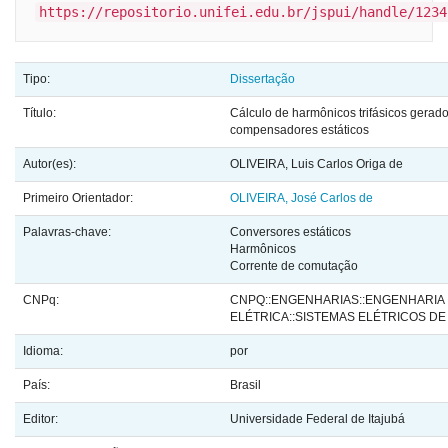
https://repositorio.unifei.edu.br/jspui/handle/1234
Tipo:
Dissertação
Título:
Cálculo de harmônicos trifásicos gerad
compensadores estáticos
Autor(es):
OLIVEIRA, Luis Carlos Origa de
Primeiro Orientador:
OLIVEIRA, José Carlos de
Palavras-chave:
Conversores estáticos
Harmônicos
Corrente de comutação
CNPq:
CNPQ::ENGENHARIAS::ENGENHARIA
ELÉTRICA::SISTEMAS ELÉTRICOS DE
Idioma:
por
País:
Brasil
Editor:
Universidade Federal de Itajubá