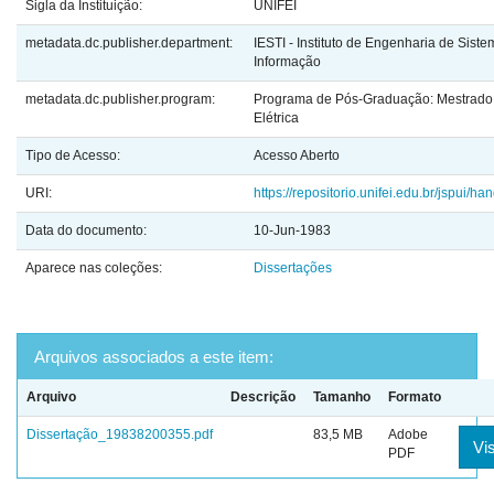
Sigla da Instituição:
UNIFEI
metadata.dc.publisher.department:
IESTI - Instituto de Engenharia de Sist
Informação
metadata.dc.publisher.program:
Programa de Pós-Graduação: Mestrado
Elétrica
Tipo de Acesso:
Acesso Aberto
URI:
https://repositorio.unifei.edu.br/jspui/
Data do documento:
10-Jun-1983
Aparece nas coleções:
Dissertações
Arquivos associados a este item:
Arquivo
Descrição
Tamanho
Formato
Dissertação_19838200355.pdf
83,5 MB
Adobe
Vis
PDF