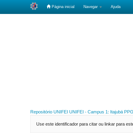
Página inicial
Navegar
Ajuda
Skip
navigation
Repositório UNIFEI
UNIFEI - Campus 1: Itajubá
PPG
Use este identificador para citar ou linkar para es