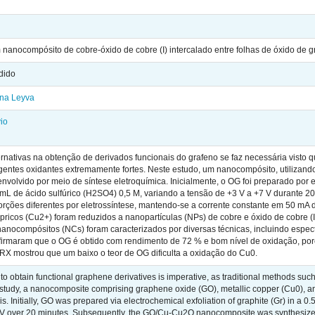
anocompósito de cobre-óxido de cobre (I) intercalado entre folhas de óxido de g
dido
na Leyva
io
lternativas na obtenção de derivados funcionais do grafeno se faz necessária visto
entes oxidantes extremamente fortes. Neste estudo, um nanocompósito, utilizando
envolvido por meio de síntese eletroquímica. Inicialmente, o OG foi preparado por 
0 mL de ácido sulfúrico (H2SO4) 0,5 M, variando a tensão de +3 V a +7 V durante
rções diferentes por eletrossíntese, mantendo-se a corrente constante em 50 mA d
cúpricos (Cu2+) foram reduzidos a nanopartículas (NPs) de cobre e óxido de cobr
nanocompósitos (NCs) foram caracterizados por diversas técnicas, incluindo espe
firmaram que o OG é obtido com rendimento de 72 % e bom nível de oxidação, por
DRX mostrou que um baixo o teor de OG dificulta a oxidação do Cu0.
s to obtain functional graphene derivatives is imperative, as traditional methods 
is study, a nanocomposite comprising graphene oxide (GO), metallic copper (Cu0), 
. Initially, GO was prepared via electrochemical exfoliation of graphite (Gr) in a 0.
 V over 20 minutes. Subsequently, the GO/Cu-Cu2O nanocomposite was synthesized in