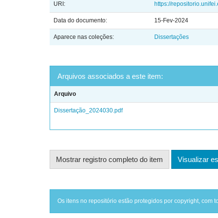
URI:
https://repositorio.unif
Data do documento:
15-Fev-2024
Aparece nas coleções:
Dissertações
Arquivos associados a este item:
Arquivo
Dissertação_2024030.pdf
Mostrar registro completo do item
Visualizar es
Os itens no repositório estão protegidos por copyright, com t