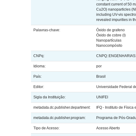
constant current of 50 m
Cu2O) nanoparticles (NP
including UV-vis spectr
revealed impurities in t
Palavras-chave:
Óxido de grafeno
Óxido de cobre (I)
Nanopartículas
Nanocompósito
CNPq:
CNPQ::ENGENHARIAS:
Idioma:
por
País:
Brasil
Editor:
Universidade Federal de
Sigla da Instituição:
UNIFEI
metadata.dc.publisher.department:
IFQ - Instituto de Física
metadata.dc.publisher.program:
Programa de Pós-Gradua
Tipo de Acesso:
Acesso Aberto