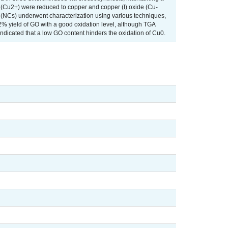
s (Cu2+) were reduced to copper and copper (I) oxide (Cu-
(NCs) underwent characterization using various techniques,
% yield of GO with a good oxidation level, although TGA
indicated that a low GO content hinders the oxidation of Cu0.