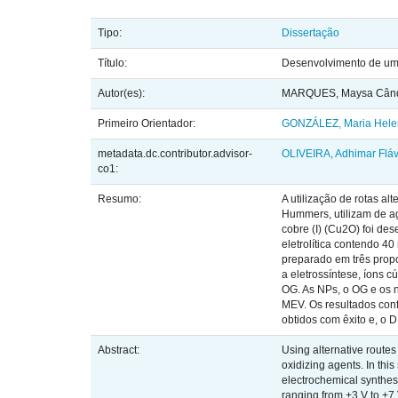
Tipo:
Dissertação
Título:
Desenvolvimento de um n
Autor(es):
MARQUES, Maysa Cân
Primeiro Orientador:
GONZÁLEZ, Maria Hele
metadata.dc.contributor.advisor-
OLIVEIRA, Adhimar Fláv
co1:
Resumo:
A utilização de rotas a
Hummers, utilizam de ag
cobre (I) (Cu2O) foi des
eletrolítica contendo 4
preparado em três propo
a eletrossíntese, íons 
OG. As NPs, o OG e os 
MEV. Os resultados con
obtidos com êxito e, o 
Abstract:
Using alternative route
oxidizing agents. In th
electrochemical synthesis
ranging from +3 V to +7