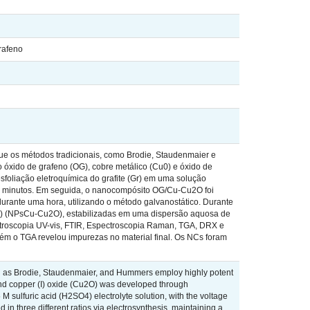
rafeno
 que os métodos tradicionais, como Brodie, Staudenmaier e
 óxido de grafeno (OG), cobre metálico (Cu0) e óxido de
esfoliação eletroquímica do grafite (Gr) em uma solução
 20 minutos. Em seguida, o nanocompósito OG/Cu-Cu2O foi
urante uma hora, utilizando o método galvanostático. Durante
e (I) (NPsCu-Cu2O), estabilizadas em uma dispersão aquosa de
ctroscopia UV-vis, FTIR, Espectroscopia Raman, TGA, DRX e
ém o TGA revelou impurezas no material final. Os NCs foram
such as Brodie, Staudenmaier, and Hummers employ highly potent
and copper (I) oxide (Cu2O) was developed through
5 M sulfuric acid (H2SO4) electrolyte solution, with the voltage
 three different ratios via electrosynthesis, maintaining a