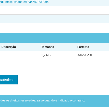
ei.edu.br/jspui/handle/123456789/3995
Descrição
Tamanho
Formato
1,7 MB
Adobe PDF
tatísticas
odos os direitos reservados, salvo quando é indicado o contrário.