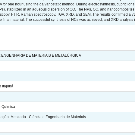
A for one hour using the galvanostatic method. During electrosynthesis, cupric ion
s), stabilized in an aqueous dispersion of GO. The NPs, GO, and nanocomposites 
oscopy, FTIR, Raman spectroscopy, TGA, XRD, and SEM. The results confirmed a 72
he final material. The successful synthesis of NCs was achieved, and XRD analysis 
:ENGENHARIA DE MATERIAIS E METALÚRGICA
 Itajubá
 e Química
ção: Mestrado - Ciência e Engenharia de Materiais