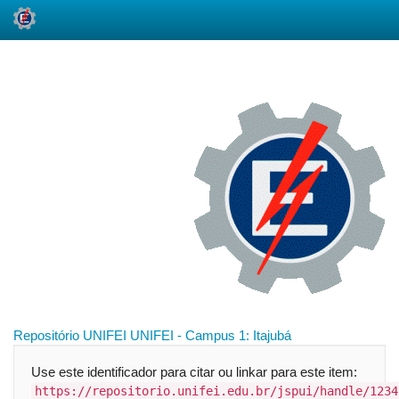
Skip
navigation
Repositório UNIFEI
UNIFEI - Campus 1: Itajubá
Use este identificador para citar ou linkar para este item:
https://repositorio.unifei.edu.br/jspui/handle/1234