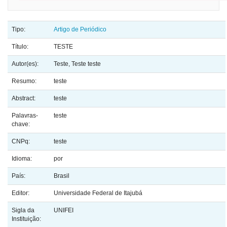
Tipo:
Artigo de Periódico
Título:
TESTE
Autor(es):
Teste, Teste teste
Resumo:
teste
Abstract:
teste
Palavras-
teste
chave:
CNPq:
teste
Idioma:
por
País:
Brasil
Editor:
Universidade Federal de Itajubá
Sigla da
UNIFEI
Instituição: