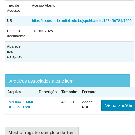
Tipo de
Acesso Aberto
Acesso:
URI:
https://repositorio.unifei.edu.br/jspui/handle/123456789/4292
Data do
10-Jan-2025
documento:
Aparece
nas
coleções:
Arquivos associados a este item:
Arquivo
Descrição
Tamanho
Formato
Resumo_CMMI-
4,59 kB
Adobe
Visualizar/Abrir
DEV_v2.0.pdf
PDF
Mostrar registro completo do item