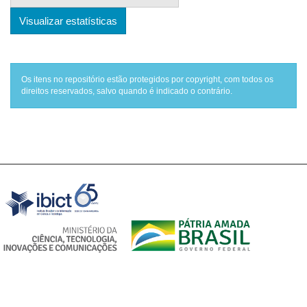
Visualizar estatísticas
Os itens no repositório estão protegidos por copyright, com todos os
direitos reservados, salvo quando é indicado o contrário.