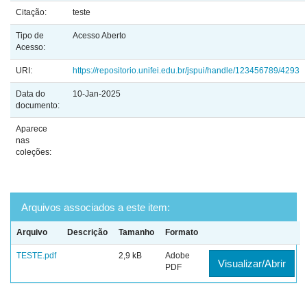
Citação:
teste
Tipo de
Acesso Aberto
Acesso:
URI:
https://repositorio.unifei.edu.br/jspui/handle/123456789/4293
Data do
10-Jan-2025
documento:
Aparece
nas
coleções:
Arquivos associados a este item:
Arquivo
Descrição
Tamanho
Formato
TESTE.pdf
2,9 kB
Adobe
Visualizar/Abrir
PDF