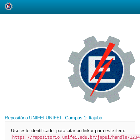
Skip
navigation
Repositório UNIFEI
UNIFEI - Campus 1: Itajubá
Use este identificador para citar ou linkar para este item:
https://repositorio.unifei.edu.br/jspui/handle/1234