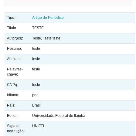
Tipo:
Artigo de Periódico
Título:
TESTE
Autor(es):
Teste, Teste teste
Resumo:
teste
Abstract:
teste
Palavras-
teste
chave:
CNPq:
teste
Idioma:
por
País:
Brasil
Editor:
Universidade Federal de Itajubá
Sigla da
UNIFEI
Instituição: