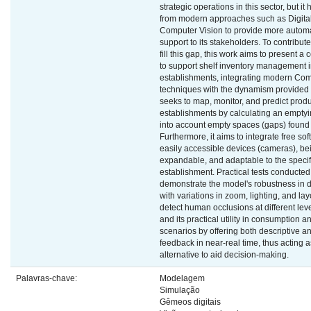
strategic operations in this sector, but it
from modern approaches such as Digita
Computer Vision to provide more autom
support to its stakeholders. To contribute
fill this gap, this work aims to present 
to support shelf inventory management in
establishments, integrating modern Com
techniques with the dynamism provided by
seeks to map, monitor, and predict prod
establishments by calculating an emptyin
into account empty spaces (gaps) found 
Furthermore, it aims to integrate free so
easily accessible devices (cameras), be
expandable, and adaptable to the specif
establishment. Practical tests conducted
demonstrate the model's robustness in d
with variations in zoom, lighting, and layou
detect human occlusions at different le
and its practical utility in consumption 
scenarios by offering both descriptive a
feedback in near-real time, thus acting 
alternative to aid decision-making.
Palavras-chave:
Modelagem
Simulação
Gêmeos digitais