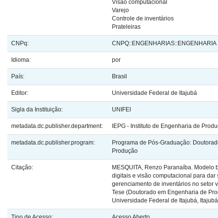
Visão computacional
Varejo
Controle de inventários
Prateleiras
CNPq:
CNPQ::ENGENHARIAS::ENGENHARIA
Idioma:
por
País:
Brasil
Editor:
Universidade Federal de Itajubá
Sigla da Instituição:
UNIFEI
metadata.dc.publisher.department:
IEPG - Instituto de Engenharia de Prod
metadata.dc.publisher.program:
Programa de Pós-Graduação: Doutorad
Produção
Citação:
MESQUITA, Renzo Paranaíba. Modelo
digitais e visão computacional para dar
gerenciamento de inventários no setor va
Tese (Doutorado em Engenharia de Pro
Universidade Federal de Itajubá, Itajubá
Tipo de Acesso:
Acesso Aberto