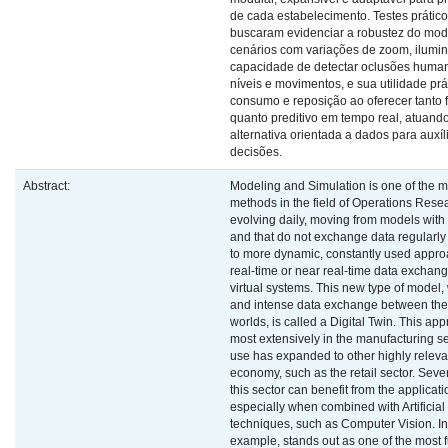
de cada estabelecimento. Testes prático
buscaram evidenciar a robustez do mod
cenários com variações de zoom, ilumin
capacidade de detectar oclusões huma
níveis e movimentos, e sua utilidade pr
consumo e reposição ao oferecer tanto 
quanto preditivo em tempo real, atuan
alternativa orientada a dados para auxí
decisões.
Abstract:
Modeling and Simulation is one of the 
methods in the field of Operations Resea
evolving daily, moving from models with 
and that do not exchange data regularly 
to more dynamic, constantly used appro
real-time or near real-time data exchan
virtual systems. This new type of model,
and intense data exchange between the 
worlds, is called a Digital Twin. This a
most extensively in the manufacturing se
use has expanded to other highly relevan
economy, such as the retail sector. Seve
this sector can benefit from the applicati
especially when combined with Artificial
techniques, such as Computer Vision. Inv
example, stands out as one of the most