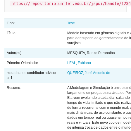
https://repositorio.unifei.edu.br/jspui/handle/1234
Tipo:
Tese
Título:
Modelo baseado em gêmeos digitais e 
para dar suporte ao gerenciamento de i
varejista
Autor(es):
MESQUITA, Renzo Paranaíba
Primeiro Orientador:
LEAL, Fabiano
metadata.dc.contributor.advisor-
QUEIROZ, José Antonio de
co1:
Resumo:
A Modelagem e Simulação é um dos mé
largamente empregados na área de Pes
Ela vem evoluindo a cada dia, saltand
tempo de vida limitado e que não reali
de forma recorrente com o mundo real,
mais dinâmicas, de uso constante, e que
dados em tempo real ou quase tempo re
reais e virtuais. Este novo tipo de model
de intensa troca de dados entre o mundo 