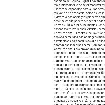
chamado de Gêmeo Digital. Esta abord
mais intensamente no setor manufatureir
uso tem se expandido para outros seto
relevância na economia, como é o caso d
Existem várias operações presentes em
deste setor que podem ser beneficiadas
Gêmeos Digitais, principalmente quando
baseadas em Inteligência Artificial, com
Computacional. O controle de inventário
destaca como uma das operações mais
estratégicas deste setor, mas que pouco
abordagens modernas como Gêmeos Dig
Computacional para prover um suporte 
orientado a dados aos seus stakeholde
contribuir com a literatura e tal lacuna e
trabalho visa apresentar um modelo co
apoiar o gerenciamento de inventários
presentes em estabelecimentos do setor 
integrando técnicas modernas de Visã
o dinamismo provido pelos Gêmeos Digi
realizar o mapeamento, acompanhament
consumo de produtos presentes em est
meio do cálculo de um índice de esvaz
consideração espaços vazios (gaps) en
prateleiras. Além disso, visa integrar f
gratuitas e dispositivos (câmeras) de fác
modular, expansível e adaptável para p