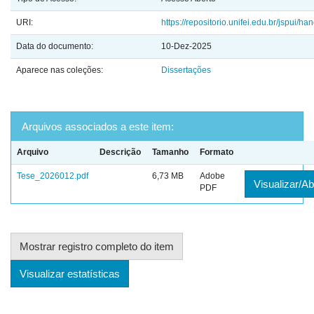
URI:
https://repositorio.unifei.edu.br/jspui/
Data do documento:
10-Dez-2025
Aparece nas coleções:
Dissertações
Arquivos associados a este item:
Arquivo
Descrição
Tamanho
Formato
Tese_2026012.pdf
6,73 MB
Adobe
Visualizar/Ab
PDF
Mostrar registro completo do item
Visualizar estatísticas