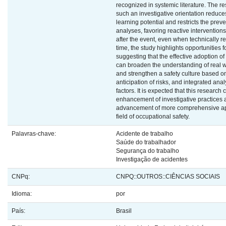
recognized in systemic literature. The res
such an investigative orientation reduce
learning potential and restricts the preve
analyses, favoring reactive interventio
after the event, even when technically r
time, the study highlights opportunities 
suggesting that the effective adoption o
can broaden the understanding of real w
and strengthen a safety culture based on
anticipation of risks, and integrated anal
factors. It is expected that this research 
enhancement of investigative practices 
advancement of more comprehensive ap
field of occupational safety.
Palavras-chave:
Acidente de trabalho
Saúde do trabalhador
Segurança do trabalho
Investigação de acidentes
CNPq:
CNPQ::OUTROS::CIÊNCIAS SOCIAIS
Idioma:
por
País:
Brasil