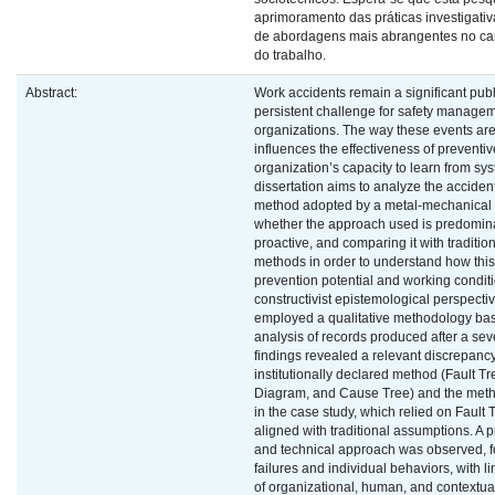
aprimoramento das práticas investigati
de abordagens mais abrangentes no c
do trabalho.
Abstract:
Work accidents remain a significant publ
persistent challenge for safety manageme
organizations. The way these events are 
influences the effectiveness of prevent
organization’s capacity to learn from sys
dissertation aims to analyze the accident
method adopted by a metal-mechanical 
whether the approach used is predomina
proactive, and comparing it with traditio
methods in order to understand how this
prevention potential and working condit
constructivist epistemological perspectiv
employed a qualitative methodology b
analysis of records produced after a sev
findings revealed a relevant discrepanc
institutionally declared method (Fault T
Diagram, and Cause Tree) and the meth
in the case study, which relied on Fault
aligned with traditional assumptions. A 
and technical approach was observed, f
failures and individual behaviors, with l
of organizational, human, and contextual