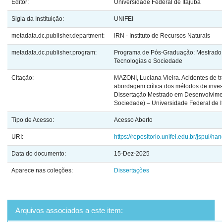
Editor:
Universidade Federal de Itajubá
Sigla da Instituição:
UNIFEI
metadata.dc.publisher.department:
IRN - Instituto de Recursos Naturais
metadata.dc.publisher.program:
Programa de Pós-Graduação: Mestrado 
Tecnologias e Sociedade
Citação:
MAZONI, Luciana Vieira. Acidentes de t
abordagem crítica dos métodos de invest
Dissertação Mestrado em Desenvolvime
Sociedade) – Universidade Federal de It
Tipo de Acesso:
Acesso Aberto
URI:
https://repositorio.unifei.edu.br/jspui/
Data do documento:
15-Dez-2025
Aparece nas coleções:
Dissertações
Arquivos associados a este item: