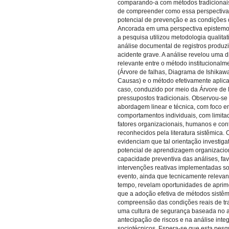
comparando-a com métodos tradicionais 
de compreender como essa perspectiva 
potencial de prevenção e as condições 
Ancorada em uma perspectiva epistemoló
a pesquisa utilizou metodologia qualit
análise documental de registros produ
acidente grave. A análise revelou uma 
relevante entre o método institucionalm
(Árvore de falhas, Diagrama de Ishikaw
Causas) e o método efetivamente aplic
caso, conduzido por meio da Árvore de 
pressupostos tradicionais. Observou-s
abordagem linear e técnica, com foco e
comportamentos individuais, com limit
fatores organizacionais, humanos e co
reconhecidos pela literatura sistêmica. 
evidenciam que tal orientação investiga
potencial de aprendizagem organizacion
capacidade preventiva das análises, f
intervenções reativas implementadas s
evento, ainda que tecnicamente releva
tempo, revelam oportunidades de aprim
que a adoção efetiva de métodos sistêm
compreensão das condições reais de tra
uma cultura de segurança baseada no 
antecipação de riscos e na análise inte
sociotécnicos. Espera-se que esta pesq