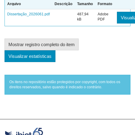
Arquivo
Descrição
Tamanho
Formato
Dissertação_2026061.pdf
487,94
Adobe
Visuali
kB
PDF
Mostrar registro completo do item
Visualizar estatísticas
Os itens no repositório estão protegidos por copyright, com todos os
direitos reservados, salvo quando é indicado o contrário.