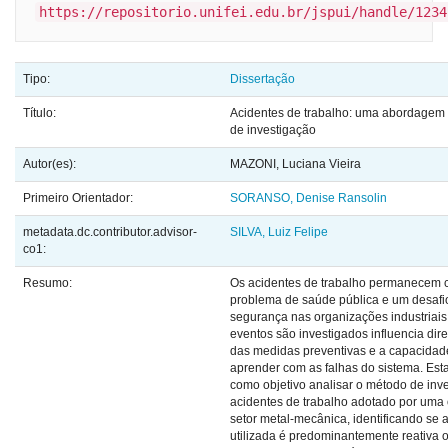
https://repositorio.unifei.edu.br/jspui/handle/1234
Tipo:
Dissertação
Título:
Acidentes de trabalho: uma abordagem 
de investigação
Autor(es):
MAZONI, Luciana Vieira
Primeiro Orientador:
SORANSO, Denise Ransolin
metadata.dc.contributor.advisor-
SILVA, Luiz Felipe
co1:
Resumo:
Os acidentes de trabalho permanecem 
problema de saúde pública e um desafi
segurança nas organizações industriais
eventos são investigados influencia dir
das medidas preventivas e a capacida
aprender com as falhas do sistema. Est
como objetivo analisar o método de inv
acidentes de trabalho adotado por uma
setor metal-mecânica, identificando se
utilizada é predominantemente reativa o