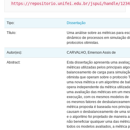
https://repositorio.unifei.edu.br/jspui/handle/1234
Tipo:
Dissertação
Título:
Uma análise sobre as métricas para e
dinâmico de processos em simulação di
protocolos otimistas.
Autor(es):
CARVALHO, Emerson Assis de
Abstract:
Esta dissertação apresenta uma avaliaç
métricas utilizadas pelos principais alg
balanceamento de carga para simulação
otimista que operam sobre o protocolo
uma nova métrica e um algoritmo de b
opera independente da métrica utilizada
uma avaliação das métricas em um me
execução, com os mesmos modelos de 
os mesmos fatores de desbalanceament
métrica proposta é baseada nos principa
causam o desbalanceamento de uma sim
e o algoritmo foi projetado de maneira a
não beneficiar qualquer uma das métri
todos os modelos avaliados, a métrica 