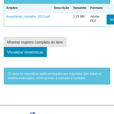
Arquivo
Descrição
Tamanho
Formato
dissertacao_carvalho_2013.pdf
1,33 MB
Adobe
Vi
PDF
Mostrar registro completo do item
Visualizar estatísticas
Os itens no repositório estão protegidos por copyright, com todos os
direitos reservados, salvo quando é indicado o contrário.