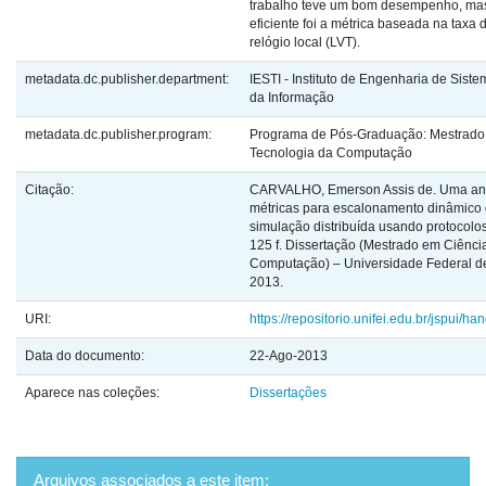
trabalho teve um bom desempenho, mas
eficiente foi a métrica baseada na taxa
relógio local (LVT).
metadata.dc.publisher.department:
IESTI - Instituto de Engenharia de Sist
da Informação
metadata.dc.publisher.program:
Programa de Pós-Graduação: Mestrado 
Tecnologia da Computação
Citação:
CARVALHO, Emerson Assis de. Uma aná
métricas para escalonamento dinâmico
simulação distribuída usando protocolos
125 f. Dissertação (Mestrado em Ciênci
Computação) – Universidade Federal de 
2013.
URI:
https://repositorio.unifei.edu.br/jspui/
Data do documento:
22-Ago-2013
Aparece nas coleções:
Dissertações
Arquivos associados a este item: