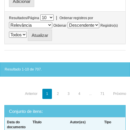
|
Resultados/Página
Ordenar registros por
Ordenar
Registro(s)
Resultado 1-10 de 707.
Anterior
1
2
3
4
...
71
Próximo
Conjunto de itens:
Data do
Título
Autor(es)
Tipo
documento