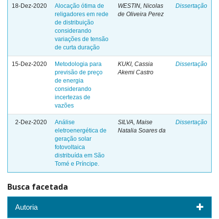
18-Dez-2020
Alocação ótima de
WESTIN, Nicolas
Dissertação
religadores em rede
de Oliveira Perez
de distribuição
considerando
variações de tensão
de curta duração
15-Dez-2020
Metodologia para
KUKI, Cassia
Dissertação
previsão de preço
Akemi Castro
de energia
considerando
incertezas de
vazões
2-Dez-2020
Análise
SILVA, Maise
Dissertação
eletroenergética de
Natalia Soares da
geração solar
fotovoltaica
distribuída em São
Tomé e Príncipe.
Busca facetada
Autoria