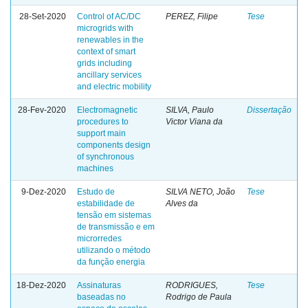
28-Set-2020
Control of AC/DC
PEREZ, Filipe
Tese
microgrids with
renewables in the
context of smart
grids including
ancillary services
and electric mobility
28-Fev-2020
Electromagnetic
SILVA, Paulo
Dissertação
procedures to
Victor Viana da
support main
components design
of synchronous
machines
9-Dez-2020
Estudo de
SILVA NETO, João
Tese
estabilidade de
Alves da
tensão em sistemas
de transmissão e em
microrredes
utilizando o método
da função energia
18-Dez-2020
Assinaturas
RODRIGUES,
Tese
baseadas no
Rodrigo de Paula