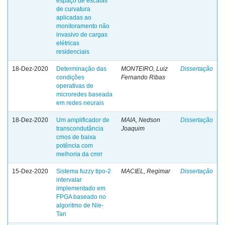
espaço de escalas
de curvatura
aplicadas ao
monitoramento não
invasivo de cargas
elétricas
residenciais
18-Dez-2020
Determinação das
MONTEIRO, Luiz
Dissertação
condições
Fernando Ribas
operativas de
microredes baseada
em redes neurais
18-Dez-2020
Um amplificador de
MAIA, Nedson
Dissertação
transcondutância
Joaquim
cmos de baixa
potência com
melhoria da cmrr
15-Dez-2020
Sistema fuzzy tipo-2
MACIEL, Regimar
Dissertação
intervalar
implementado em
FPGA baseado no
algoritmo de Nie-
Tan