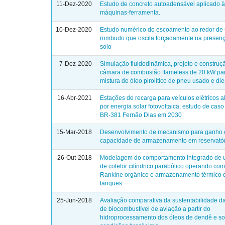
11-Dez-2020
Estudo de concreto autoadensável aplicado 
máquinas-ferramenta.
10-Dez-2020
Estudo numérico do escoamento ao redor de
rombudo que oscila forçadamente na presenç
solo
7-Dez-2020
Simulação fluidodinâmica, projeto e constru
câmara de combustão flameless de 20 kW pa
mistura de óleo pirolítico de pneu usado e di
16-Abr-2021
Estações de recarga para veículos elétricos 
por energia solar fotovoltaica: estudo de caso
BR-381 Fernão Dias em 2030
15-Mar-2018
Desenvolvimento de mecanismo para ganho 
capacidade de armazenamento em reservató
26-Out-2018
Modelagem do comportamento integrado de 
de coletor cilíndrico parabólico operando com
Rankine orgânico e armazenamento térmico 
tanques
25-Jun-2018
Avaliação comparativa da sustentabilidade d
de biocombustível de aviação a partir do
hidroprocessamento dos óleos de dendê e so