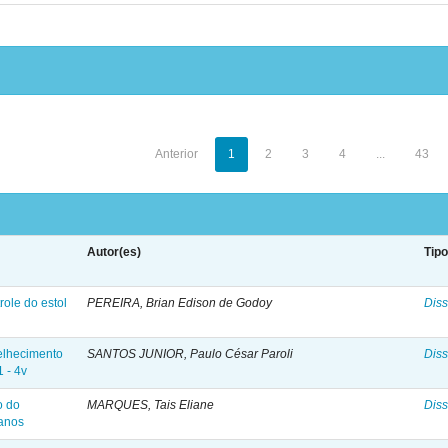
Anterior
1
2
3
4
...
43
Autor(es)
Tip
role do estol
PEREIRA, Brian Edison de Godoy
Diss
velhecimento
SANTOS JUNIOR, Paulo César Paroli
Diss
1 - 4v
o do
MARQUES, Tais Eliane
Diss
banos