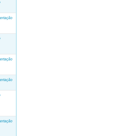
e
ertação
e
ertação
ertação
e
ertação