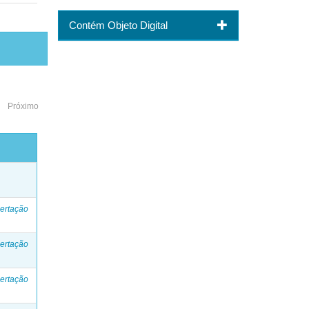
Contém Objeto Digital
Próximo
o
ertação
ertação
ertação