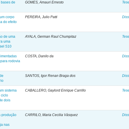
à bases de
GOMES, Amauri Ernesto
Tes
 um corpo
PEREIRA, Julio Patti
Diss
a do efeito
ção de uma
AYALA, German Raul Chumpitaz
Tes
ra uma
esel S10
alimentadas
COSTA, Danilo da
Diss
 para rodovia
de
SANTOS, Igor Renan Braga dos
Diss
rio
um sistema
CABALLERO, Gaylord Enrique Carrillo
Tes
 ciclo
de dois
a produção
CARRILO, Maria Cecilia Vásquez
Diss
ja nas