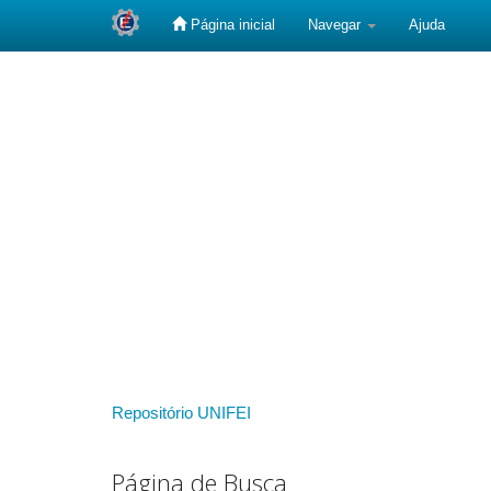
Página inicial
Navegar
Ajuda
Skip
navigation
Repositório UNIFEI
Página de Busca