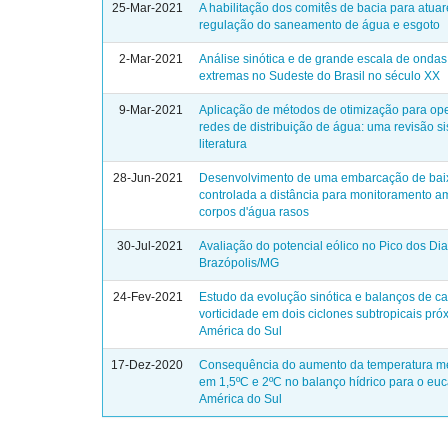
25-Mar-2021
A habilitação dos comitês de bacia para atua
regulação do saneamento de água e esgoto
2-Mar-2021
Análise sinótica e de grande escala de ondas 
extremas no Sudeste do Brasil no século XX
9-Mar-2021
Aplicação de métodos de otimização para op
redes de distribuição de água: uma revisão s
literatura
28-Jun-2021
Desenvolvimento de uma embarcação de bai
controlada a distância para monitoramento a
corpos d'água rasos
30-Jul-2021
Avaliação do potencial eólico no Pico dos Di
Brazópolis/MG
24-Fev-2021
Estudo da evolução sinótica e balanços de ca
vorticidade em dois ciclones subtropicais pró
América do Sul
17-Dez-2020
Consequência do aumento da temperatura mé
em 1,5ºC e 2ºC no balanço hídrico para o euc
América do Sul