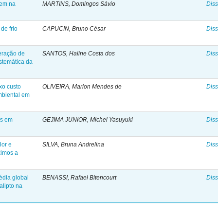
rem na
MARTINS, Domingos Sávio
Diss
de frio
CAPUCIN, Bruno César
Diss
eração de
SANTOS, Haline Costa dos
Diss
istemática da
xo custo
OLIVEIRA, Marlon Mendes de
Diss
mbiental em
as em
GEJIMA JUNIOR, Michel Yasuyuki
Diss
lor e
SILVA, Bruna Andrelina
Diss
ximos a
dia global
BENASSI, Rafael Bitencourt
Diss
alipto na