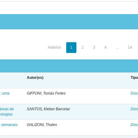
Anterior
1
2
3
4
...
14
Autor(es)
Tip
a: uma
GIFFONI, Tomás Fortes
Diss
áreas de
SANTOS, Kleber Barcelar
Diss
ologias
s semanais
GALIZONI, Thales
Diss