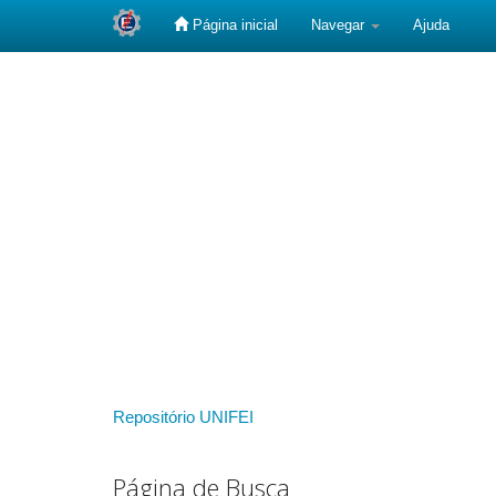
Página inicial
Navegar
Ajuda
Skip
navigation
Repositório UNIFEI
Página de Busca