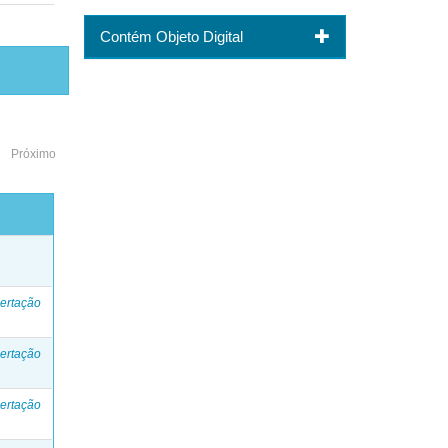
Contém Objeto Digital
Próximo
o
ertação
ertação
ertação