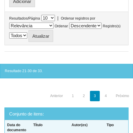
|
Resultados/Página
Ordenar registros por
Ordenar
Registro(s)
Resultado 21-30 de 33.
Anterior
1
2
3
4
Próximo
Conjunto de itens:
Data do
Título
Autor(es)
Tipo
documento