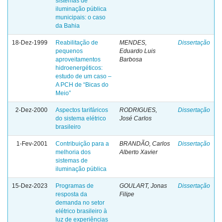
sistemas de
iluminação pública
municipais: o caso
da Bahia
18-Dez-1999
Reabilitação de
MENDES,
Dissertação
pequenos
Eduardo Luis
aproveitamentos
Barbosa
hidroenergéticos:
estudo de um caso –
A PCH de “Bicas do
Meio”
2-Dez-2000
Aspectos tarifáricos
RODRIGUES,
Dissertação
do sistema elétrico
José Carlos
brasileiro
1-Fev-2001
Contribuição para a
BRANDÃO, Carlos
Dissertação
melhoria dos
Alberto Xavier
sistemas de
iluminação pública
15-Dez-2023
Programas de
GOULART, Jonas
Dissertação
resposta da
Filipe
demanda no setor
elétrico brasileiro à
luz de experiências