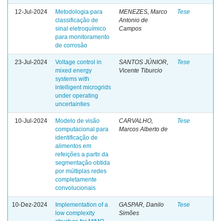
12-Jul-2024
Metodologia para
MENEZES, Marco
Tese
classificação de
Antonio de
sinal eletroquímico
Campos
para monitoramento
de corrosão
23-Jul-2024
Voltage control in
SANTOS JÚNIOR,
Tese
mixed energy
Vicente Tiburcio
systems with
intelligent microgrids
under operating
uncertainties
10-Jul-2024
Modelo de visão
CARVALHO,
Tese
computacional para
Marcos Alberto de
identificação de
alimentos em
refeições a partir da
segmentação obtida
por múltiplas redes
completamente
convolucionais
10-Dez-2024
Implementation of a
GASPAR, Danilo
Tese
low complexity
Simões