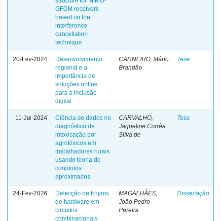
structure for MIMO-
GFDM receivers
based on the
interference
cancellation
technique
20-Fev-2024
Desenvolvimento
CARNEIRO, Mário
Tese
regional e a
Brandão
importância de
soluções online
para a inclusão
digital
11-Jul-2024
Ciência de dados no
CARVALHO,
Tese
diagnóstico de
Jaqueline Corrêa
intoxicação por
Silva de
agrotóxicos em
trabalhadores rurais
usando teoria de
conjuntos
aproximados
24-Fev-2026
Detecção de trojans
MAGALHÃES,
Dissertação
de hardware em
João Pedro
circuitos
Pereira
combinacionais