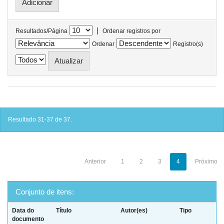
|
Resultados/Página
Ordenar registros por
Ordenar
Registro(s)
Resultado 31-37 de 37.
Anterior
1
2
3
4
Próximo
Conjunto de itens:
Data do
Título
Autor(es)
Tipo
documento