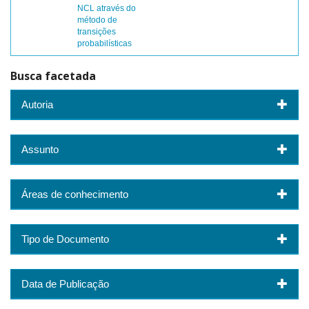
NCL através do
método de
transições
probabilísticas
Busca facetada
Autoria
Assunto
Áreas de conhecimento
Tipo de Documento
Data de Publicação