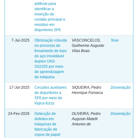
artificial para
identificar a
inserção de
contato principal e
resistivo em
disjuntores SF6
7-Jul-2025
Otimização robusta
VASCONCELOS,
Tese
no processo de
Guilherme Augusto
fresamento de topo
Vilas Boas
do aço inoxidável
duplex UNS
S32205 por meio
de aprendizagem
de máquina
17-Jul-2025
Circuitos auxiliares
SIQUEIRA, Pedro
Dissertação
de disjuntores a
Henrique Fonseca
SF6 por meio de
lógica fuzzy
24-Fev-2026
Detecção de
OLIVEIRA, Pedro
Dissertação
defeitos em
Augusto Matelli
máquinas de
Antunes de
fabricação de
copos de papel