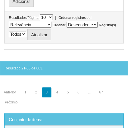
|
Resultados/Página
Ordenar registros por
Ordenar
Registro(s)
Resultado 21-30 de 663.
Anterior
1
2
3
4
5
6
...
67
Próximo
Conjunto de itens: