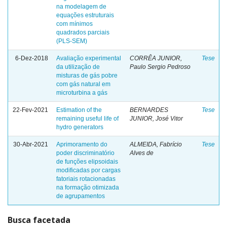
na modelagem de
equações estruturais
com mínimos
quadrados parciais
(PLS-SEM)
6-Dez-2018
Avaliação experimental
CORRÊA JUNIOR,
Tese
da utilização de
Paulo Sergio Pedroso
misturas de gás pobre
com gás natural em
microturbina a gás
22-Fev-2021
Estimation of the
BERNARDES
Tese
remaining useful life of
JUNIOR, José Vitor
hydro generators
30-Abr-2021
Aprimoramento do
ALMEIDA, Fabrício
Tese
poder discriminatório
Alves de
de funções elipsoidais
modificadas por cargas
fatoriais rotacionadas
na formação otimizada
de agrupamentos
Busca facetada