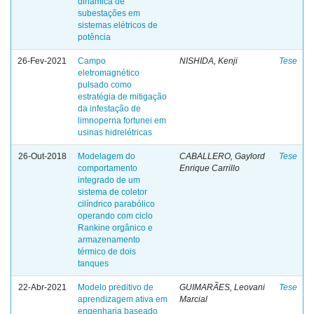
dinâmica de
subestações em
sistemas elétricos de
potência
26-Fev-2021
Campo
NISHIDA, Kenji
Tese
eletromagnético
pulsado como
estratégia de mitigação
da infestação de
limnoperna fortunei em
usinas hidrelétricas
26-Out-2018
Modelagem do
CABALLERO, Gaylord
Tese
comportamento
Enrique Carrillo
integrado de um
sistema de coletor
cilíndrico parabólico
operando com ciclo
Rankine orgânico e
armazenamento
térmico de dois
tanques
22-Abr-2021
Modelo preditivo de
GUIMARÃES, Leovani
Tese
aprendizagem ativa em
Marcial
engenharia baseado