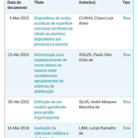
Data do
Título
Autor(es)
Tipo
documento
5-Mar-2021
Dispositivos de ondas
CUNHA, Cícero Luiz
Tese
acústicas de superfície
Alves
com base em filmes de
nitreto de alumínio
depositados por
processos a plasma
23-Abr-2021
Metodologia para
SOUZA, Paulo Vitor
Tese
estabelecimento de
Grillo de
novos fatores de
impacto base
considerando
agrupamentos de
sistemas de
distribuição
30-Abr-2021
Definição de um
SILVA, André Marques
Tese
modelo gamificado
Mancilha da
para gestão
organizacional
16-Mar-2018
Avaliação da
LIMA, Lucas Ramalho
Tese
criticidade estática e
de