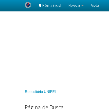
Página inicial
Navegar
Ajuda
Skip
navigation
Repositório UNIFEI
Página de Busca