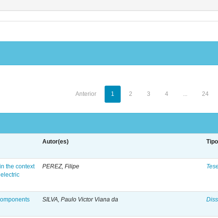
Anterior
1
2
3
4
...
24
Autor(es)
Tip
n the context
PEREZ, Filipe
Tes
electric
 components
SILVA, Paulo Victor Viana da
Diss