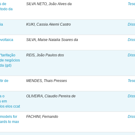
s de
SILVA NETO, João Alves da
Tes
étodo da
ia
KUKI, Cassia Akemi Castro
Diss
ovoltaica
SILVA, Maise Natalia Soares da
Diss
tarifação
REIS, João Paulos dos
Diss
 de negócios
ída (gd)
tir de
MENDES, Thais Presses
Tes
a o
OLIVEIRA, Claudio Pereira de
Diss
s em
os elos ccat
 models for
FACHINI, Fernando
Diss
gards to max