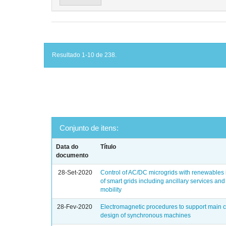
Resultado 1-10 de 238.
Conjunto de itens:
Data do
Título
documento
28-Set-2020
Control of AC/DC microgrids with renewables i
of smart grids including ancillary services and 
mobility
28-Fev-2020
Electromagnetic procedures to support main
design of synchronous machines