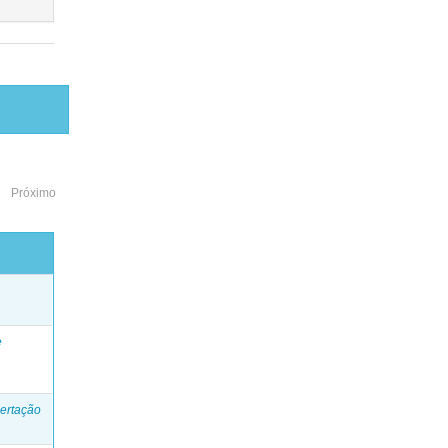
Próximo
o
e
ertação