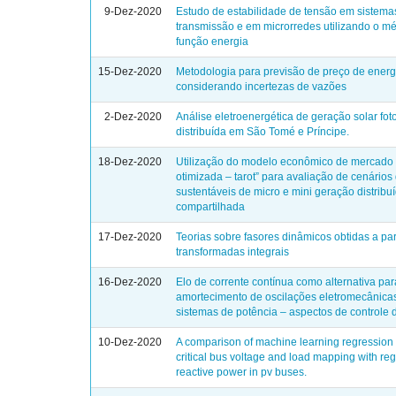
9-Dez-2020
Estudo de estabilidade de tensão em sistema
transmissão e em microrredes utilizando o m
função energia
15-Dez-2020
Metodologia para previsão de preço de energ
considerando incertezas de vazões
2-Dez-2020
Análise eletroenergética de geração solar fot
distribuída em São Tomé e Príncipe.
18-Dez-2020
Utilização do modelo econômico de mercado “
otimizada – tarot” para avaliação de cenários
sustentáveis de micro e mini geração distribu
compartilhada
17-Dez-2020
Teorias sobre fasores dinâmicos obtidas a par
transformadas integrais
16-Dez-2020
Elo de corrente contínua como alternativa par
amortecimento de oscilações eletromecânica
sistemas de potência – aspectos de controle d
10-Dez-2020
A comparison of machine learning regression
critical bus voltage and load mapping with re
reactive power in pv buses.