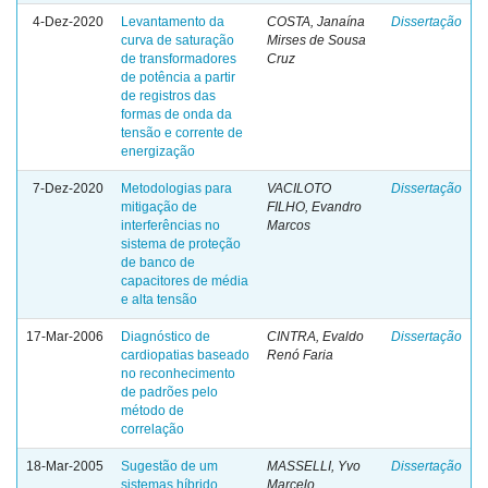
4-Dez-2020
Levantamento da
COSTA, Janaína
Dissertação
curva de saturação
Mirses de Sousa
de transformadores
Cruz
de potência a partir
de registros das
formas de onda da
tensão e corrente de
energização
7-Dez-2020
Metodologias para
VACILOTO
Dissertação
mitigação de
FILHO, Evandro
interferências no
Marcos
sistema de proteção
de banco de
capacitores de média
e alta tensão
17-Mar-2006
Diagnóstico de
CINTRA, Evaldo
Dissertação
cardiopatias baseado
Renó Faria
no reconhecimento
de padrões pelo
método de
correlação
18-Mar-2005
Sugestão de um
MASSELLI, Yvo
Dissertação
sistemas híbrido
Marcelo