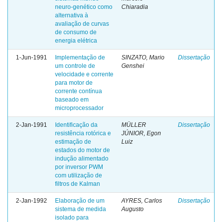
neuro-genético como
Chiaradia
alternativa à
avaliação de curvas
de consumo de
energia elétrica
1-Jun-1991
Implementação de
SINZATO, Mario
Dissertação
um controle de
Genshei
velocidade e corrente
para motor de
corrente contínua
baseado em
microprocessador
2-Jan-1991
Identificação da
MÜLLER
Dissertação
resistência rotórica e
JÚNIOR, Egon
estimação de
Luiz
estados do motor de
indução alimentado
por inversor PWM
com utilização de
filtros de Kalman
2-Jan-1992
Elaboração de um
AYRES, Carlos
Dissertação
sistema de medida
Augusto
isolado para