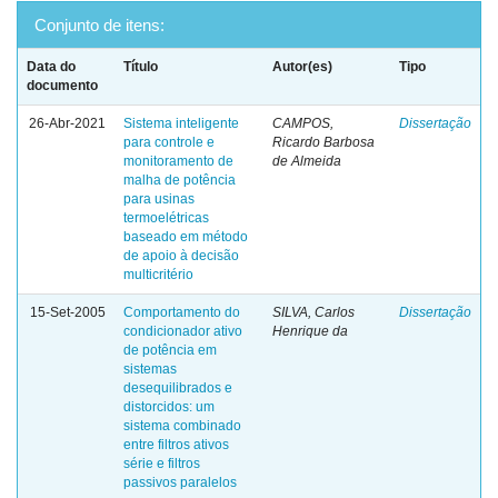
Conjunto de itens:
Data do
Título
Autor(es)
Tipo
documento
26-Abr-2021
Sistema inteligente
CAMPOS,
Dissertação
para controle e
Ricardo Barbosa
monitoramento de
de Almeida
malha de potência
para usinas
termoelétricas
baseado em método
de apoio à decisão
multicritério
15-Set-2005
Comportamento do
SILVA, Carlos
Dissertação
condicionador ativo
Henrique da
de potência em
sistemas
desequilibrados e
distorcidos: um
sistema combinado
entre filtros ativos
série e filtros
passivos paralelos