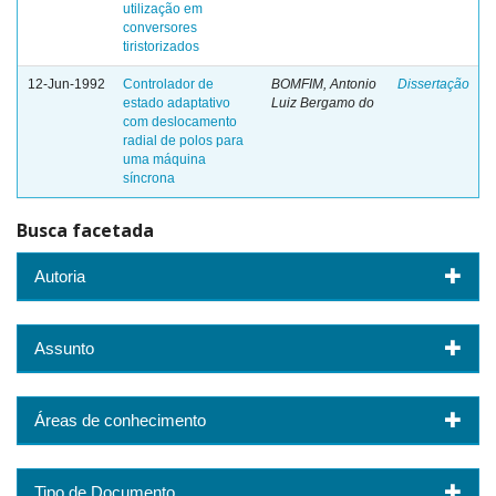
utilização em
conversores
tiristorizados
12-Jun-1992
Controlador de
BOMFIM, Antonio
Dissertação
estado adaptativo
Luiz Bergamo do
com deslocamento
radial de polos para
uma máquina
síncrona
Busca facetada
Autoria
Assunto
Áreas de conhecimento
Tipo de Documento