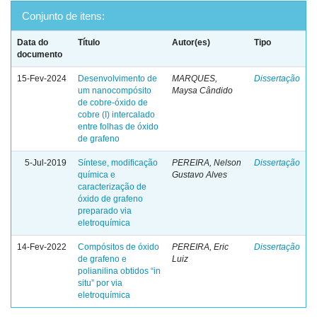
Conjunto de itens:
Data do
Título
Autor(es)
Tipo
documento
15-Fev-2024
Desenvolvimento de
MARQUES,
Dissertação
um nanocompósito
Maysa Cândido
de cobre-óxido de
cobre (I) intercalado
entre folhas de óxido
de grafeno
5-Jul-2019
Síntese, modificação
PEREIRA, Nelson
Dissertação
química e
Gustavo Alves
caracterização de
óxido de grafeno
preparado via
eletroquímica
14-Fev-2022
Compósitos de óxido
PEREIRA, Eric
Dissertação
de grafeno e
Luiz
polianilina obtidos “in
situ” por via
eletroquímica