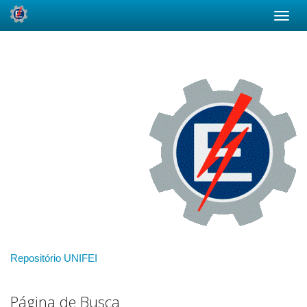
Skip
navigation
Repositório UNIFEI
Página de Busca