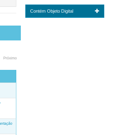
Contém Objeto Digital
Próximo
o
e
ertação