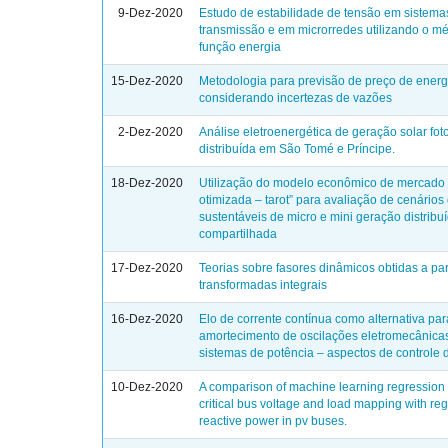
9-Dez-2020
Estudo de estabilidade de tensão em sistema
transmissão e em microrredes utilizando o m
função energia
15-Dez-2020
Metodologia para previsão de preço de energ
considerando incertezas de vazões
2-Dez-2020
Análise eletroenergética de geração solar fot
distribuída em São Tomé e Príncipe.
18-Dez-2020
Utilização do modelo econômico de mercado “
otimizada – tarot” para avaliação de cenários
sustentáveis de micro e mini geração distribu
compartilhada
17-Dez-2020
Teorias sobre fasores dinâmicos obtidas a par
transformadas integrais
16-Dez-2020
Elo de corrente contínua como alternativa par
amortecimento de oscilações eletromecânica
sistemas de potência – aspectos de controle d
10-Dez-2020
A comparison of machine learning regression
critical bus voltage and load mapping with re
reactive power in pv buses.