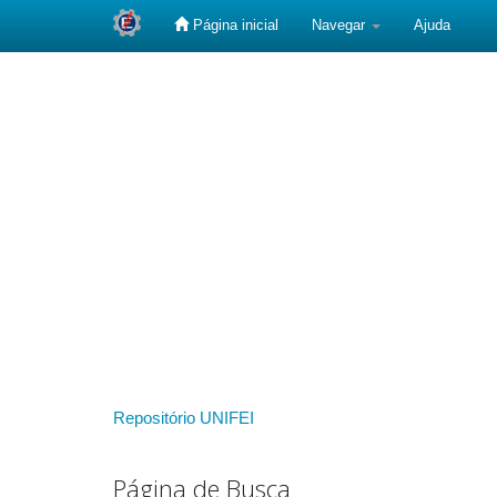
Página inicial
Navegar
Ajuda
Skip
navigation
Repositório UNIFEI
Página de Busca