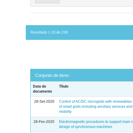
Resultado 1-10 de 239.
Conjunto de itens:
Data do
Título
documento
28-Set-2020
Control of AC/DC microgrids with renewables i
of smart grids including ancillary services and 
mobility
28-Fev-2020
Electromagnetic procedures to support main
design of synchronous machines