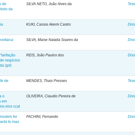
s de
SILVA NETO, João Alves da
Tes
étodo da
ia
KUKI, Cassia Akemi Castro
Diss
ovoltaica
SILVA, Maise Natalia Soares da
Diss
tarifação
REIS, João Paulos dos
Diss
 de negócios
ída (gd)
tir de
MENDES, Thais Presses
Tes
a o
OLIVEIRA, Claudio Pereira de
Diss
s em
os elos ccat
 models for
FACHINI, Fernando
Diss
gards to max