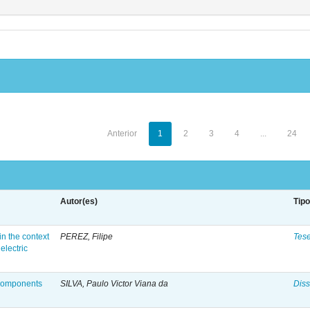
Anterior
1
2
3
4
...
24
Autor(es)
Tip
n the context
PEREZ, Filipe
Tes
electric
 components
SILVA, Paulo Victor Viana da
Diss