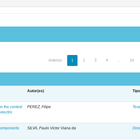
Anterior
1
2
3
4
...
24
Autor(es)
Tip
n the context
PEREZ, Filipe
Tes
electric
 components
SILVA, Paulo Victor Viana da
Diss