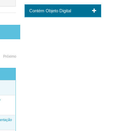
Contém Objeto Digital
Próximo
o
e
ertação