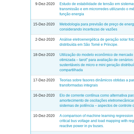
9-Dez-2020
Estudo de estabilidade de tensão em sistema
transmissão e em microrredes utilizando o m
função energia
15-Dez-2020
Metodologia para previsão de preço de energ
considerando incertezas de vazões
2-Dez-2020
Análise eletroenergética de geração solar fot
distribuída em São Tomé e Príncipe.
18-Dez-2020
Utilização do modelo econômico de mercado “
otimizada – tarot” para avaliação de cenários
sustentáveis de micro e mini geração distribu
compartilhada
17-Dez-2020
Teorias sobre fasores dinâmicos obtidas a par
transformadas integrais
16-Dez-2020
Elo de corrente contínua como alternativa par
amortecimento de oscilações eletromecânica
sistemas de potência – aspectos de controle d
10-Dez-2020
A comparison of machine learning regression
critical bus voltage and load mapping with re
reactive power in pv buses.