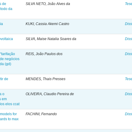
s de
SILVA NETO, João Alves da
Tes
étodo da
ia
KUKI, Cassia Akemi Castro
Diss
ovoltaica
SILVA, Maise Natalia Soares da
Diss
tarifação
REIS, João Paulos dos
Diss
 de negócios
ída (gd)
tir de
MENDES, Thais Presses
Tes
a o
OLIVEIRA, Claudio Pereira de
Diss
s em
os elos ccat
 models for
FACHINI, Fernando
Diss
gards to max