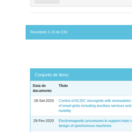
Resultado 1-10 de 239.
Conjunto de itens:
Data do
Título
documento
28-Set-2020
Control of AC/DC microgrids with renewables i
of smart grids including ancillary services and 
mobility
28-Fev-2020
Electromagnetic procedures to support main
design of synchronous machines