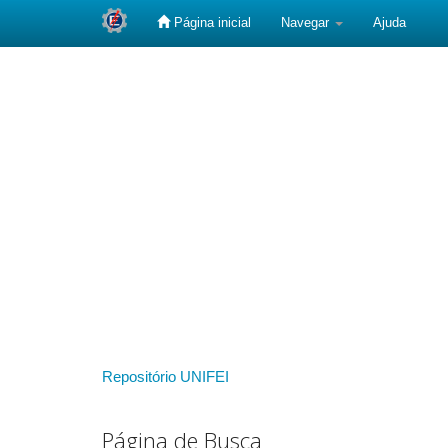
Página inicial
Navegar
Ajuda
Skip
navigation
Repositório UNIFEI
Página de Busca