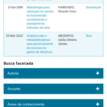
5-Out-1998
Metodologia para
RAIMUNDO,
Dissertação
valoração do serviço
Ricardo Vono
de transmissão
considerando o
planejamento
indicativo da rede
25-Mar-2022
Análises inter e
MEDEIROS,
Tese
intradistribuidoras
Giúlia Oliveira
para gerenciamento
Santos
de recursos no
ganho de eficiência
Busca facetada
Autoria
Assunto
Áreas de conhecimento