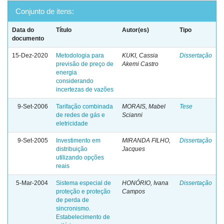
Conjunto de itens:
Data do
Título
Autor(es)
Tipo
documento
15-Dez-2020
Metodologia para
KUKI, Cassia
Dissertação
previsão de preço de
Akemi Castro
energia
considerando
incertezas de vazões
9-Set-2006
Tarifação combinada
MORAIS, Mabel
Tese
de redes de gás e
Scianni
eletricidade
9-Set-2005
Investimento em
MIRANDA FILHO,
Dissertação
distribuição
Jacques
utilizando opções
reais
5-Mar-2004
Sistema especial de
HONÓRIO, Ivana
Dissertação
proteção e proteção
Campos
de perda de
sincronismo.
Estabelecimento de