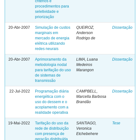
critérios e
procedimentos para
seletividade e
priorização
20-Abr-2007
Simulação de custos
QUEIROZ,
Dissertação
marginais em
Anderson
mercado de energia
Rodrigo de
elétrica utilizando
redes neurais
20-Abr-2007
Aprimoramento da
LIMA, Luana
Dissertação
metodologia nodal
Medeiros
para tarifação do uso
Marangon
de sistemas de
transmissão
22-Jul-2022
Programação diária
CAMPBELL,
Dissertação
energética com o
Marcella Barbosa
uso do dessem e o
Brandão
acoplamento com a
realidade operativa
19-Mai-2022
Tarifação do uso da
SANTIAGO,
Tese
rede de distribuição
Veronica
com presença de
Etchebehere
geração distribuída