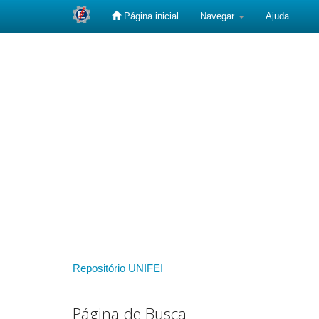
Página inicial
Navegar
Ajuda
Skip
navigation
Repositório UNIFEI
Página de Busca