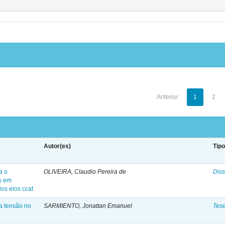
Anterior
1
2
Autor(es)
Tip
a o
OLIVEIRA, Claudio Pereira de
Diss
s em
os elos ccat
xa tensão no
SARMIENTO, Jonattan Emanuel
Tes