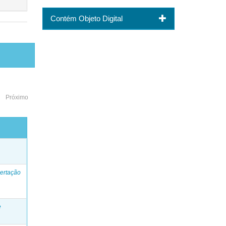
Contém Objeto Digital
Próximo
o
ertação
e