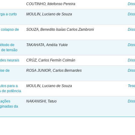
COUTINHO, Ildefonso Pereira
Diss
rga a curto
MOULIN, Luciano de Souza
Diss
 colapso de
SOUZA, Benedito Isaías Carlos Zambroni
Diss
método de
TAKAHATA, Amélia Yukie
Diss
e de tensão
edes neurais
CRÚZ, Carlos Fermín Colmán
Diss
ise de
ROSA JUNIOR, Carlos Bernardes
Diss
utos para a
MOULIN, Luciano de Souza
Tes
s de potência
uações
NAKANISHI, Tatuo
Diss
iginadas da